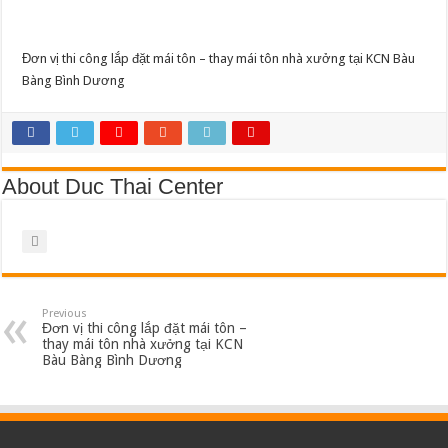
công
Làm gác lửng gác giả sắt hộp ốp gỗ tại Quận Phú Nhuận
lắp
đặt
mái
Đơn vị thi công lắp đặt mái tôn – thay mái tôn nhà xưởng tại KCN Bàu
tôn
–
Bàng Bình Dương
thay
mái
tôn
nhà
xưởng
tại
KCN
About Duc Thai Center
Bàu
Bàng
Bình
Dương
2
Previous
Đơn vị thi công lắp đặt mái tôn –
thay mái tôn nhà xưởng tại KCN
Bàu Bàng Bình Dương