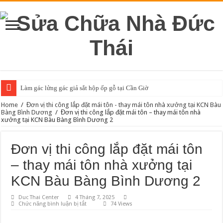
Làm gác lửng gác giả sắt hộp ốp gỗ tại Cần Giờ
Làm gác lửng gác giả sắt hộp ốp gỗ tại Củ Chi
Home
/
Đơn vị thi công lắp đặt mái tôn - thay mái tôn nhà xưởng tại KCN Bàu
Bàng Bình Dương
/
Đơn vị thi công lắp đặt mái tôn – thay mái tôn nhà
xưởng tại KCN Bàu Bàng Bình Dương 2
Làm gác lửng gác giả sắt hộp ốp gỗ tại Quận Tân Phú
Làm gác lửng gác giả sắt hộp ốp gỗ tại Quận Bình Tân
Đơn vị thi công lắp đặt mái tôn
Làm gác lửng gác giả sắt hộp ốp gỗ tại Quận Tân Bình
– thay mái tôn nhà xưởng tại
Làm gác lửng gác giả sắt hộp ốp gỗ tại Quận Gò Vấp
KCN Bàu Bàng Bình Dương 2
Làm gác lửng gác giả sắt hộp ốp gỗ tại Quận Bình Thạnh
Duc Thai Center
4 Tháng 7, 2025
Làm gác lửng gác giả sắt hộp ốp gỗ tại Bình Chánh
ở
Chức năng bình luận bị tắt
74 Views
Đơn
Làm gác lửng gác giả sắt hộp ốp gỗ tại Thủ Đức
vị
thi