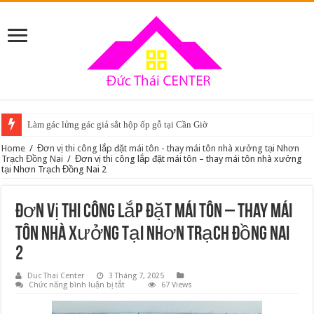
Làm gác lửng gác giả sắt hộp ốp gỗ tại Cần Giờ
Home
/
Đơn vị thi công lắp đặt mái tôn - thay mái tôn nhà xưởng tại Nhơn
Trạch Đồng Nai
/
Đơn vị thi công lắp đặt mái tôn – thay mái tôn nhà xưởng
tại Nhơn Trạch Đồng Nai 2
Đơn vị thi công lắp đặt mái tôn – thay mái
tôn nhà xưởng tại Nhơn Trạch Đồng Nai
2
Duc Thai Center
3 Tháng 7, 2025
ở
Chức năng bình luận bị tắt
67 Views
Đơn
vị
thi