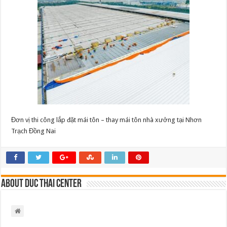
công
lắp
đặt
mái
tôn
–
thay
mái
tôn
nhà
xưởng
tại
Nhơn
Trạch
Đồng
Nai
2
Đơn vị thi công lắp đặt mái tôn – thay mái tôn nhà xưởng tại Nhơn
Trạch Đồng Nai
About Duc Thai Center