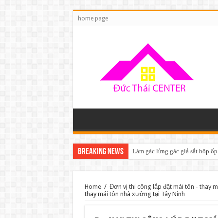
home page
Breaking News
Làm gác lửng gác giả sắt hộp ốp
Home
/
Đơn vị thi công lắp đặt mái tôn - thay 
thay mái tôn nhà xưởng tại Tây Ninh