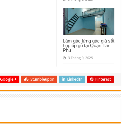
Làm gác lửng gác giả sắt
hộp ốp gỗ tại Quận Tân
Phú
3 Tháng 9, 2025
Google +
Stumbleupon
LinkedIn
Pinterest