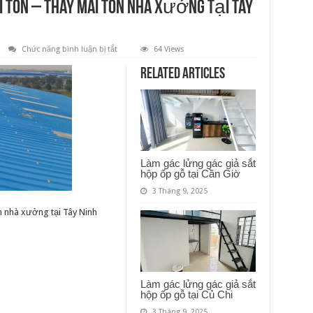
i tôn – thay mái tôn nhà xưởng tại Tây
ở
Chức năng bình luận bị tắt
64 Views
Đơn
vị
Related Articles
thi
công
lắp
đặt
mái
tôn
–
thay
mái
tôn
Làm gác lửng gác giả sắt
nhà
hộp ốp gỗ tại Cần Giờ
xưởng
tại
3 Tháng 9, 2025
Tây
Ninh
ôn nhà xưởng tại Tây Ninh
Làm gác lửng gác giả sắt
hộp ốp gỗ tại Củ Chi
3 Tháng 9, 2025