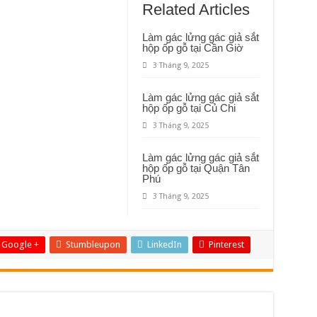
gác
Related Articles
lửng
gác
giả
Làm gác lửng gác giả sắt
sắt
hộp ốp gỗ tại Cần Giờ
hộp
ốp
3 Tháng 9, 2025
gỗ
tại
Nhà
Bè
Làm gác lửng gác giả sắt
hộp ốp gỗ tại Củ Chi
3 Tháng 9, 2025
Làm gác lửng gác giả sắt
hộp ốp gỗ tại Quận Tân
Phú
3 Tháng 9, 2025
Google +
Stumbleupon
LinkedIn
Pinterest