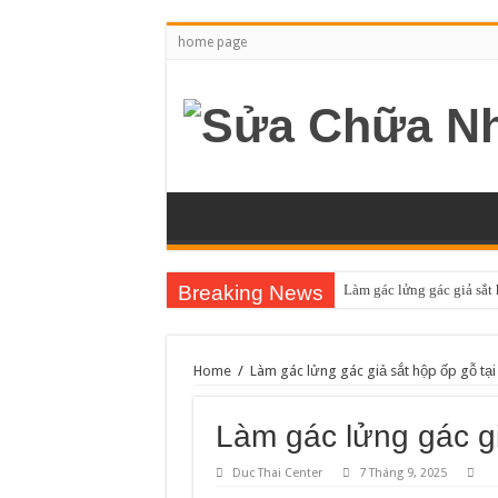
home page
Breaking News
Làm gác lửng gác giả sắt
Home
/
Làm gác lửng gác giả sắt hộp ốp gỗ tạ
Làm gác lửng gác gi
Duc Thai Center
7 Tháng 9, 2025