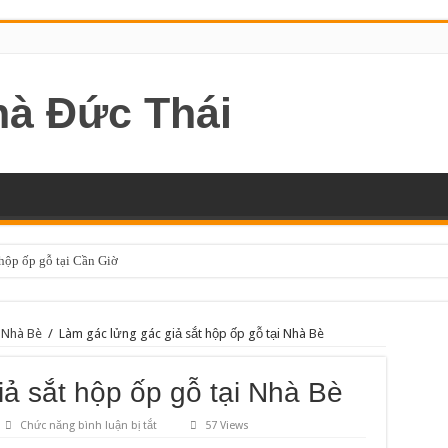
 hộp ốp gỗ tại Cần Giờ
i Nhà Bè
/
Làm gác lửng gác giả sắt hộp ốp gỗ tại Nhà Bè
ả sắt hộp ốp gỗ tại Nhà Bè
ở
Chức năng bình luận bị tắt
57 Views
Làm