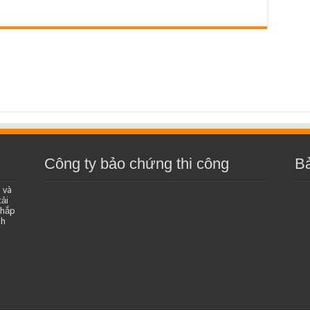
Công ty bảo chứng thi công
B
 và
ải
khắp
nh