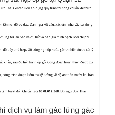
Đức Thái Center luôn áp dụng quy trình thi công chuẩn khi thực
ến tận nơi để đo đạc. Đánh giá kết cấu, xác định nhu cầu sử dụng
 chúng tôi lên bản vẽ chi tiết và báo giá minh bạch. Mọi chi phí
ẩn, độ dày phù hợp. Gỗ công nghiệp hoặc gỗ tự nhiên được xử lý
hắc chắn, sau đó tiến hành ốp gỗ. Công đoạn hoàn thiện được xử
ất, công trình được kiểm tra kỹ lưỡng về độ an toàn trước khi bàn
 tâm tuyệt đối. Chỉ cần gọi
0378.019.368
. Đội ngũ Đức Thái
hí dịch vụ làm gác lửng gác