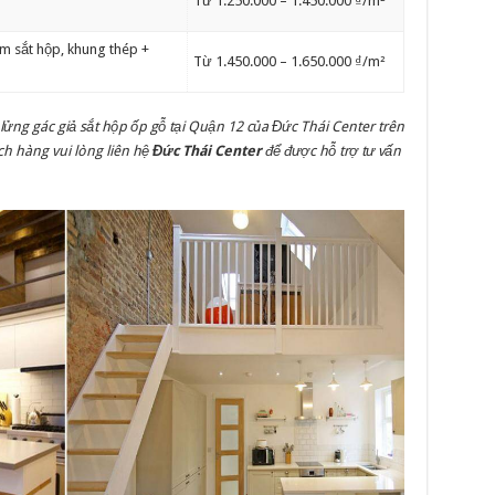
Từ 1.250.000 – 1.450.000 ₫/m²
ầm sắt hộp, khung thép +
Từ 1.450.000 – 1.650.000 ₫/m²
lửng gác giả sắt hộp ốp gỗ tại Quận 12 của Đức Thái Center trên
h hàng vui lòng liên hệ
Đức Thái Center
để được hỗ trợ tư vấn