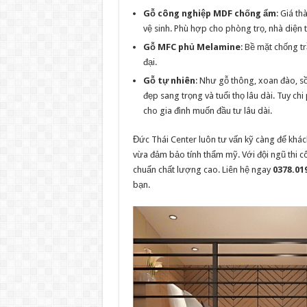
Gỗ công nghiệp MDF chống ẩm
: Giá th
vệ sinh. Phù hợp cho phòng trọ, nhà diện t
Gỗ MFC phủ Melamine
: Bề mặt chống t
đại.
Gỗ tự nhiên
: Như gỗ thông, xoan đào, 
đẹp sang trọng và tuổi thọ lâu dài. Tuy c
cho gia đình muốn đầu tư lâu dài.
Đức Thái Center luôn tư vấn kỹ càng để khá
vừa đảm bảo tính thẩm mỹ. Với đội ngũ thi cô
chuẩn chất lượng cao. Liên hệ ngay
0378.01
bạn.