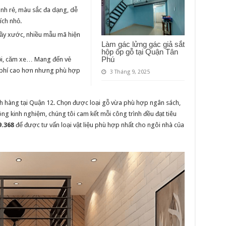
ành rẻ, màu sắc đa dạng, dễ
ích nhỏ.
rầy xước, nhiều mẫu mã hiện
Làm gác lửng gác giả sắt
hộp ốp gỗ tại Quận Tân
Phú
sồi, căm xe… Mang đến vẻ
hi phí cao hơn nhưng phù hợp
3 Tháng 9, 2025
ch hàng tại Quận 12. Chọn được loại gỗ vừa phù hợp ngân sách,
ng kinh nghiệm, chúng tôi cam kết mỗi công trình đều đạt tiêu
9.368
để được tư vấn loại vật liệu phù hợp nhất cho ngôi nhà của