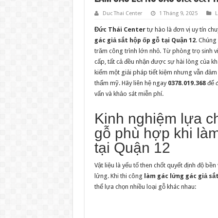
Duc Thai Center
1 Tháng 9, 2025
L
Đức Thái Center
tự hào là đơn vị uy tín c
gác giả sắt hộp ốp gỗ tại Quận 12
. Chúng
trăm công trình lớn nhỏ. Từ phòng trọ sinh 
cấp, tất cả đều nhận được sự hài lòng của k
kiếm một giải pháp tiết kiệm nhưng vẫn đảm 
thẩm mỹ. Hãy liên hệ ngay
0378.019.368
để đ
vấn và khảo sát miễn phí.
Kinh nghiệm lựa ch
gỗ phù hợp khi là
tại Quận 12
Vật liệu là yếu tố then chốt quyết định độ bề
lửng. Khi thi công
làm gác lửng gác giả sắ
thể lựa chọn nhiều loại gỗ khác nhau:
Giải trí BK8