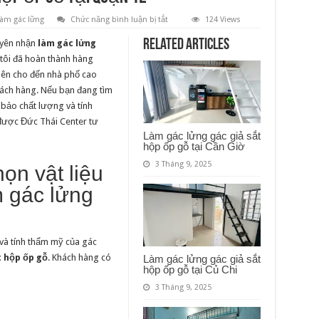
ở
àm gác lững
Chức năng bình luận bị tắt
124 Views
Làm
gác
Related Articles
huyên nhận
làm gác lửng
lửng
gác
 tôi đã hoàn thành hàng
giả
viên cho đến nhà phố cao
sắt
hộp
hách hàng. Nếu bạn đang tìm
ốp
gỗ
bảo chất lượng và tính
tại
ược Đức Thái Center tư
Quận
12
Làm gác lửng gác giả sắt
hộp ốp gỗ tại Cần Giờ
3 Tháng 9, 2025
ọn vật liệu
m gác lửng
n và tính thẩm mỹ của gác
t hộp ốp gỗ
. Khách hàng có
Làm gác lửng gác giả sắt
hộp ốp gỗ tại Củ Chi
3 Tháng 9, 2025