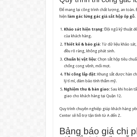
Để mang lại công trình chất lượng, an toàn. 
hiện
làm gác lửng gác giả sắt hộp ốp gỗ
.
Khảo sát hiện trạng
: Đội ngũ kỹ thuật đ
của khách hàng.
Thiết kế & báo giá
: Từ dữ liệu khảo sát,
đều rõ ràng, không phát sinh.
Chuẩn bị vật liệu
: Chọn sắt hộp tiêu chu
chống cong vênh, mối mọt.
Thi công lắp đặt
: Khung sắt được hàn c
lý tỉ mỉ, đảm bảo tính thẩm mỹ.
Nghiệm thu & bàn giao
: Sau khi hoàn t
giao cho khách hàng tại Quận 12.
Quy trình chuyên nghiệp giúp khách hàng yên
Center sẽ hỗ trợ tận tình từ A đến Z.
Bảng báo giá chi p