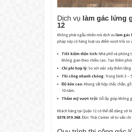
Dịch vụ
làm gác lửng g
12
Không phải ngẫu nhiên mà dịch vụ
làm gác 
pháp này có hàng loạt ưu điểm vượt trội so v
Tiết kiệm diện tích
: Nhà phố và phòng t
không gian theo chiều cao. Tạo thêm phò
Chi phí hợp lý
: So với việc xây thêm tầng
Thi công nhanh chóng
: Trung bình 3 – 
Độ bền cao
: Khung sắt hộp chắc chắn, gỗ
10 năm.
Thẩm mỹ vượt trội
: Gỗ ốp giúp không g
Khách hàng tại Quận 12 có thể dễ dàng sở h
0378.019.368
. Đức Thái Center sẽ tư vấn chi
Quy trình thi công gác 