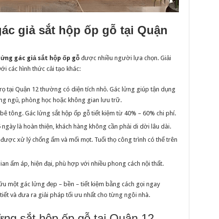
ác giả sắt hộp ốp gỗ tại Quận
lửng gác giả sắt hộp ốp gỗ
được nhiều người lựa chọn. Giải
ới các hình thức cải tạo khác:
rọ tại Quận 12 thường có diện tích nhỏ. Gác lửng giúp tận dụng
ng ngủ, phòng học hoặc không gian lưu trữ.
 bê tông. Gác lửng sắt hộp ốp gỗ tiết kiệm từ 40% – 60% chi phí.
5 ngày là hoàn thiện, khách hàng không cần phải di dời lâu dài.
 được xử lý chống ẩm và mối mọt. Tuổi thọ công trình có thể trên
ian ấm áp, hiện đại, phù hợp với nhiều phong cách nội thất.
ữu một gác lửng đẹp – bền – tiết kiệm bằng cách gọi ngay
 tiết và đưa ra giải pháp tối ưu nhất cho từng ngôi nhà.
lửng sắt hộp ốp gỗ tại Quận 12