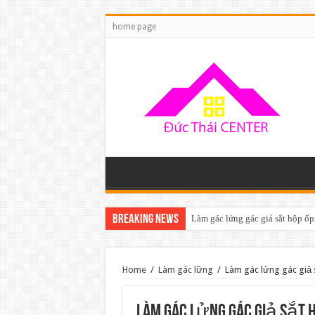
home page
Breaking News
Làm gác lửng gác giả sắt hộp ốp
Home
/
Làm gác lững
/
Làm gác lửng gác giả 
Làm gác lửng gác giả sắt 