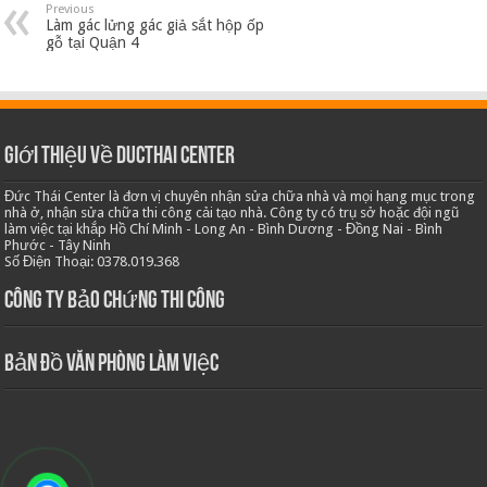
Previous
Làm gác lửng gác giả sắt hộp ốp
gỗ tại Quận 4
Giới thiệu về Ducthai Center
Đức Thái Center là đơn vị chuyên nhận sửa chữa nhà và mọi hạng mục trong
nhà ở, nhận sửa chữa thi công cải tạo nhà. Công ty có trụ sở hoặc đội ngũ
làm việc tại khắp Hồ Chí Minh - Long An - Bình Dương - Đồng Nai - Bình
Phước - Tây Ninh
Số Điện Thoại: 0378.019.368
Công ty bảo chứng thi công
Bản Đồ Văn Phòng Làm Việc