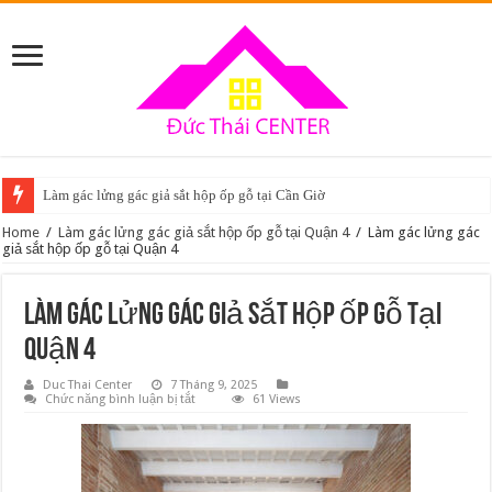
Làm gác lửng gác giả sắt hộp ốp gỗ tại Cần Giờ
Home
/
Làm gác lửng gác giả sắt hộp ốp gỗ tại Quận 4
/
Làm gác lửng gác
giả sắt hộp ốp gỗ tại Quận 4
Làm gác lửng gác giả sắt hộp ốp gỗ tại
Quận 4
Duc Thai Center
7 Tháng 9, 2025
ở
Chức năng bình luận bị tắt
61 Views
Làm
gác
lửng
gác
giả
sắt