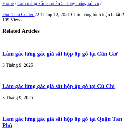
Home
/
Làm máng xối tại quận 5 - thay máng xối cũ
/
Duc Thai Center
22 Tháng 12, 2021
Chức năng bình luận bị tắt
ở
109 Views
Related Articles
Làm gác lửng gác giả sắt hộp ốp gỗ tại Cần Giờ
3 Tháng 9, 2025
Làm gác lửng gác giả sắt hộp ốp gỗ tại Củ Chi
3 Tháng 9, 2025
Làm gác lửng gác giả sắt hộp ốp gỗ tại Quận Tân
Phú