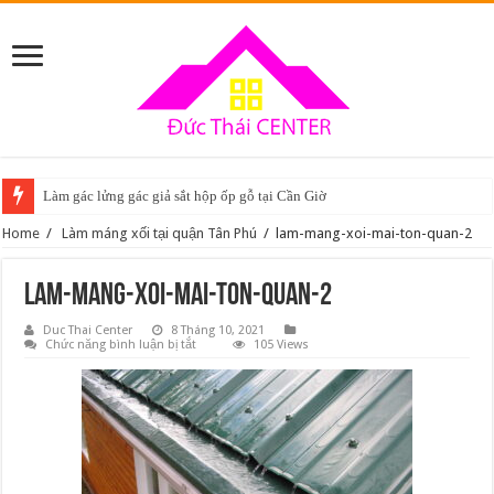
Làm gác lửng gác giả sắt hộp ốp gỗ tại Cần Giờ
Home
/
Làm máng xối tại quận Tân Phú
/
lam-mang-xoi-mai-ton-quan-2
lam-mang-xoi-mai-ton-quan-2
Duc Thai Center
8 Tháng 10, 2021
ở
Chức năng bình luận bị tắt
105 Views
lam-
mang-
xoi-
mai-
ton-
quan-
2