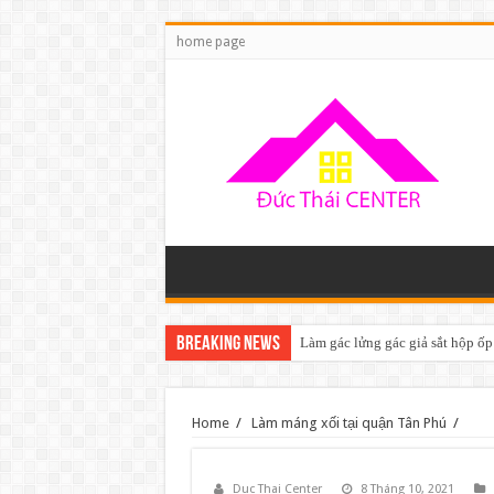
home page
Breaking News
Làm gác lửng gác giả sắt hộp ốp
Home
/
Làm máng xối tại quận Tân Phú
/
Duc Thai Center
8 Tháng 10, 2021