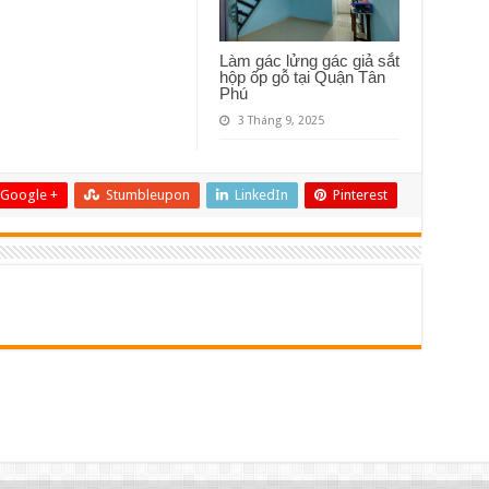
Làm gác lửng gác giả sắt
hộp ốp gỗ tại Quận Tân
Phú
3 Tháng 9, 2025
Google +
Stumbleupon
LinkedIn
Pinterest