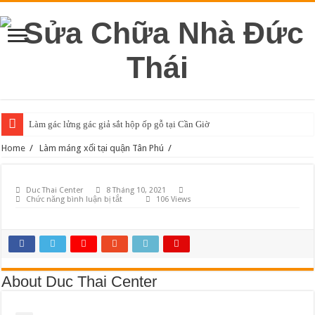
Làm gác lửng gác giả sắt hộp ốp gỗ tại Cần Giờ
Home
/
Làm máng xối tại quận Tân Phú
/
Duc Thai Center
8 Tháng 10, 2021
ở
Chức năng bình luận bị tắt
106 Views
About Duc Thai Center