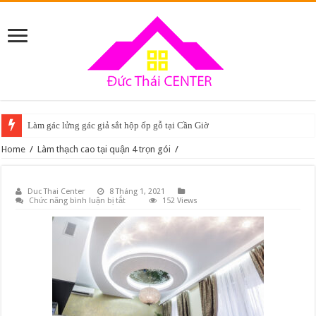
Làm gác lửng gác giả sắt hộp ốp gỗ tại Cần Giờ
Home
/
Làm thạch cao tại quận 4 trọn gói
/
Duc Thai Center
8 Tháng 1, 2021
ở
Chức năng bình luận bị tắt
152 Views