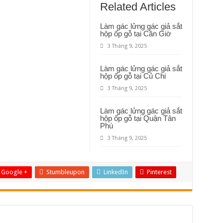
đặt
Related Articles
quả
cầu
hút
Làm gác lửng gác giả sắt
nhiệt
hộp ốp gỗ tại Cần Giờ
tại
Quận
3 Tháng 9, 2025
1
Làm gác lửng gác giả sắt
hộp ốp gỗ tại Củ Chi
3 Tháng 9, 2025
Làm gác lửng gác giả sắt
hộp ốp gỗ tại Quận Tân
Phú
3 Tháng 9, 2025
Google +
Stumbleupon
LinkedIn
Pinterest