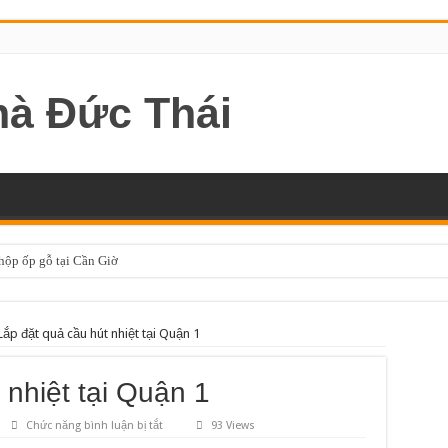
 hộp ốp gỗ tại Cần Giờ
Lắp đặt quả cầu hút nhiệt tại Quận 1
 nhiệt tại Quận 1
ở
Chức năng bình luận bị tắt
93 Views
Lắp