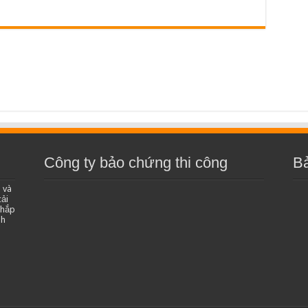
Công ty bảo chứng thi công
B
 và
ải
khắp
nh