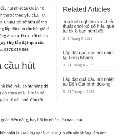
đặt
quả
Related Articles
cầu hút nhiệt tại Quận 10
cầu
hút
ích thước theo yêu cầu. Tư
nhiệt
Top kinh nghiệm và chiến
ợp. Chúng tôi sở hữu độ thợ
tại
thuật chơi xổ số hiệu quả
Quận
ng lắp đặt quả cầu hút gió tỉ
tại bk 8 bạn nên biết
10
àng đưa ra. Được rất nhiều
1 Tháng 9, 2025
gay thợ lắp đặt quả cầu
o.
0378.019.368
Lắp đặt quả cầu hút nhiệt
tại Long Khánh
ả cầu hút
21 Tháng 4, 2025
Lắp đặt quả cầu hút nhiệt
tại Bến Cát bình dương
g hề khó. Nếu có hư hỏng thì
21 Tháng 4, 2025
g đó chưa phải là toàn bộ
 Quận 10 đâu nhé. Còn rất
guồn điện năng, hay bất kỳ nhiên liệu nào khác.
út nhiệt là 24/7. Ngay cả khi sức gió yếu vẫn không làm ảnh