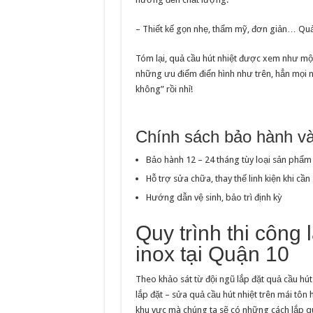
– Thiết kế gọn nhẹ, thẩm mỹ, đơn giản… Quả
Tóm lại, quả cầu hút nhiệt được xem như một
những ưu điểm điển hình như trên, hẳn mọi ng
không” rồi nhỉ!
Chính sách bảo hành v
Bảo hành 12 – 24 tháng tùy loại sản phẩm
Hỗ trợ sửa chữa, thay thế linh kiện khi cần
Hướng dẫn vệ sinh, bảo trì định kỳ
Quy trình thi công 
inox tại Quận 10
Theo khảo sát từ đội ngũ lắp đặt quả cầu hú
lắp đặt – sửa quả cầu hút nhiệt trên mái tôn 
khu vực mà chúng ta sẽ có những cách lắp qu