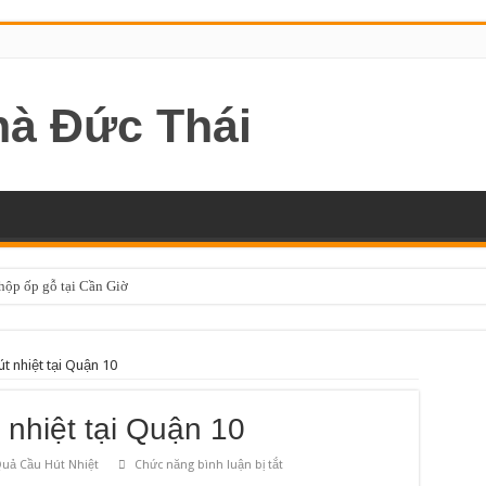
 hộp ốp gỗ tại Cần Giờ
t nhiệt tại Quận 10
 nhiệt tại Quận 10
ở
uả Cầu Hút Nhiệt
Chức năng bình luận bị tắt
Lắp