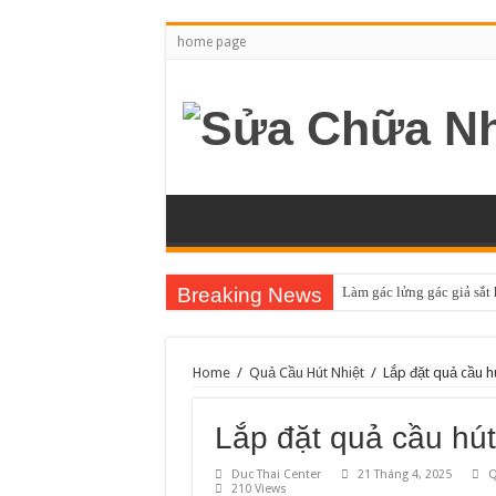
home page
Breaking News
Làm gác lửng gác giả sắt
Home
/
Quả Cầu Hút Nhiệt
/
Lắp đặt quả cầu hú
Lắp đặt quả cầu hút
Duc Thai Center
21 Tháng 4, 2025
Q
210 Views