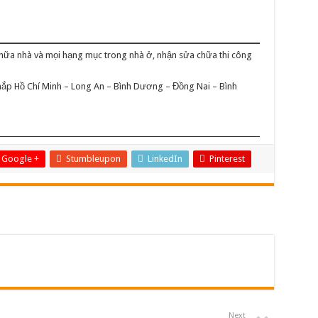
chữa nhà và mọi hạng mục trong nhà ở, nhận sửa chữa thi công
 khắp Hồ Chí Minh – Long An – Bình Dương – Đồng Nai – Bình
Google +
Stumbleupon
LinkedIn
Pinterest
Next