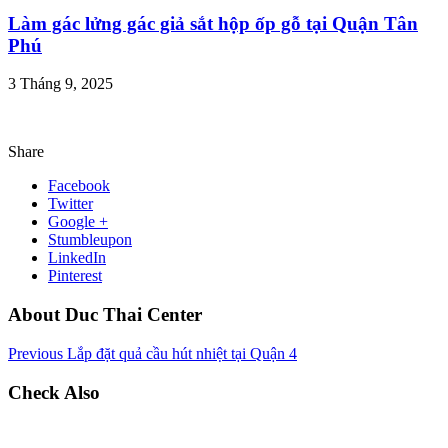
Làm gác lửng gác giả sắt hộp ốp gỗ tại Quận Tân
Phú
3 Tháng 9, 2025
Share
Facebook
Twitter
Google +
Stumbleupon
LinkedIn
Pinterest
About Duc Thai Center
Previous
Lắp đặt quả cầu hút nhiệt tại Quận 4
Check Also