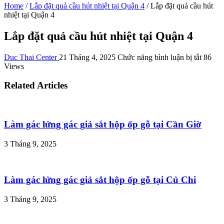
Home
/
Lắp đặt quả cầu hút nhiệt tại Quận 4
/
Lắp đặt quả cầu hút
nhiệt tại Quận 4
Lắp đặt quả cầu hút nhiệt tại Quận 4
ở
Duc Thai Center
21 Tháng 4, 2025
Chức năng bình luận bị tắt
86
Lắp
Views
đặt
quả
Related Articles
cầu
hút
nhiệt
tại
Làm gác lửng gác giả sắt hộp ốp gỗ tại Cần Giờ
Quận
4
3 Tháng 9, 2025
Làm gác lửng gác giả sắt hộp ốp gỗ tại Củ Chi
3 Tháng 9, 2025