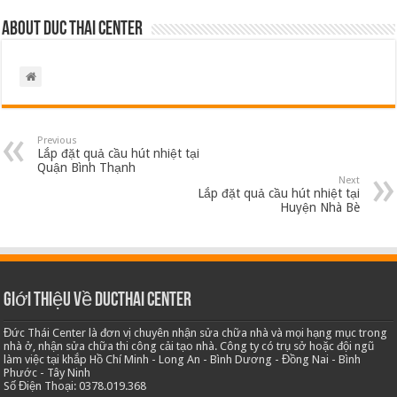
About Duc Thai Center
Previous
Lắp đặt quả cầu hút nhiệt tại
Quận Bình Thạnh
Next
Lắp đặt quả cầu hút nhiệt tại
Huyện Nhà Bè
Giới thiệu về Ducthai Center
Đức Thái Center là đơn vị chuyên nhận sửa chữa nhà và mọi hạng mục trong
nhà ở, nhận sửa chữa thi công cải tạo nhà. Công ty có trụ sở hoặc đội ngũ
làm việc tại khắp Hồ Chí Minh - Long An - Bình Dương - Đồng Nai - Bình
Phước - Tây Ninh
Số Điện Thoại: 0378.019.368