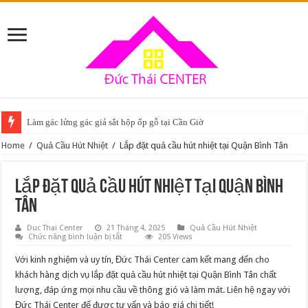
Làm gác lửng gác giả sắt hộp ốp gỗ tại Cần Giờ
Home
/
Quả Cầu Hút Nhiệt
/
Lắp đặt quả cầu hút nhiệt tại Quận Bình Tân
Lắp đặt quả cầu hút nhiệt tại Quận Bình
Tân
Duc Thai Center
21 Tháng 4, 2025
Quả Cầu Hút Nhiệt
ở
Chức năng bình luận bị tắt
205 Views
Lắp
đặt
Với kinh nghiệm và uy tín, Đức Thái Center cam kết mang đến cho
quả
cầu
khách hàng dịch vụ lắp đặt quả cầu hút nhiệt tại Quận Bình Tân chất
hút
lượng, đáp ứng mọi nhu cầu về thông gió và làm mát. Liên hệ ngay với
nhiệt
tại
Đức Thái Center để được tư vấn và báo giá chi tiết!
Quận