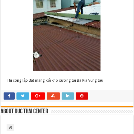
kho
xưởng
tại
Bà
Rịa
Vũng
tàu
Thi công lắp đặt máng xối kho xưởng tại Bà Rịa Vũng tàu
About Duc Thai Center