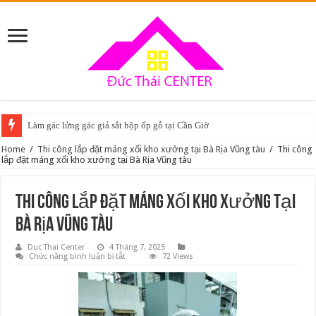
Làm gác lửng gác giả sắt hộp ốp gỗ tại Cần Giờ
Home
/
Thi công lắp đặt máng xối kho xưởng tại Bà Rịa Vũng tàu
/
Thi công
lắp đặt máng xối kho xưởng tại Bà Rịa Vũng tàu
Thi công lắp đặt máng xối kho xưởng tại
Bà Rịa Vũng tàu
Duc Thai Center
4 Tháng 7, 2025
ở
Chức năng bình luận bị tắt
72 Views
Thi
công
lắp
đặt
máng
xối