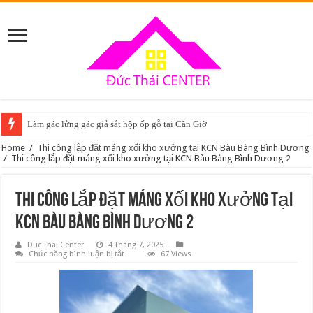
Làm gác lửng gác giả sắt hộp ốp gỗ tại Cần Giờ
Home
/
Thi công lắp đặt máng xối kho xưởng tại KCN Bàu Bàng Bình Dương
/
Thi công lắp đặt máng xối kho xưởng tại KCN Bàu Bàng Bình Dương 2
Thi công lắp đặt máng xối kho xưởng tại
KCN Bàu Bàng Bình Dương 2
Duc Thai Center
4 Tháng 7, 2025
ở
Chức năng bình luận bị tắt
67 Views
Thi
công
lắp
đặt
máng
xối