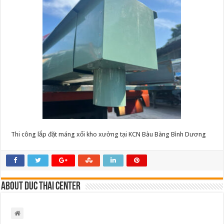
kho
xưởng
tại
KCN
Bàu
Bàng
Bình
Dương
2
Thi công lắp đặt máng xối kho xưởng tại KCN Bàu Bàng Bình Dương
About Duc Thai Center