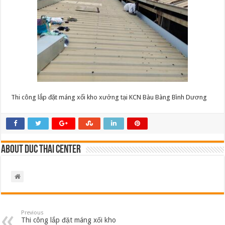
kho
xưởng
tại
KCN
Bàu
Bàng
Bình
Dương
Thi công lắp đặt máng xối kho xưởng tại KCN Bàu Bàng Bình Dương
About Duc Thai Center
Previous
Thi công lắp đặt máng xối kho