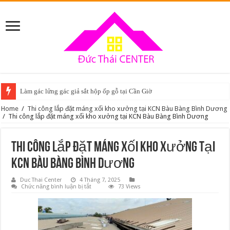
Làm gác lửng gác giả sắt hộp ốp gỗ tại Cần Giờ
Home
/
Thi công lắp đặt máng xối kho xưởng tại KCN Bàu Bàng Bình Dương
/
Thi công lắp đặt máng xối kho xưởng tại KCN Bàu Bàng Bình Dương
Thi công lắp đặt máng xối kho xưởng tại
KCN Bàu Bàng Bình Dương
Duc Thai Center
4 Tháng 7, 2025
ở
Chức năng bình luận bị tắt
73 Views
Thi
công
lắp
đặt
máng
xối