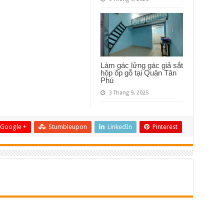
Làm gác lửng gác giả sắt
hộp ốp gỗ tại Quận Tân
Phú
3 Tháng 9, 2025
Google +
Stumbleupon
LinkedIn
Pinterest