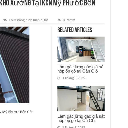
i kho xưởng tại KCN Mỹ Phước Bến
ở
Chức năng bình luận bị tắt
80 Views
Thi
công
Related Articles
lắp
đặt
máng
xối
kho
xưởng
tại
KCN
Mỹ
Phước
Làm gác lửng gác giả sắt
Bến
hộp ốp gỗ tại Cần Giờ
Cát
2
3 Tháng 9, 2025
CN Mỹ Phước Bến Cát
Làm gác lửng gác giả sắt
hộp ốp gỗ tại Củ Chi
3 Tháng 9, 2025