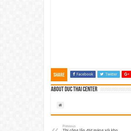
Facebook
Twitter
Share
About Duc Thai Center
Previous
Thi công lắp đặt máng xối kho