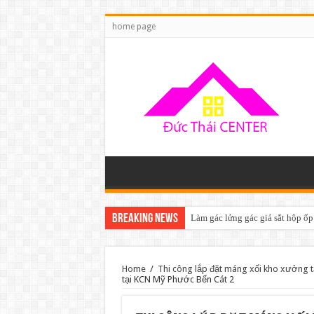
home page
Breaking News
Làm gác lửng gác giả sắt hộp ốp
Home
/
Thi công lắp đặt máng xối kho xưởng 
tại KCN Mỹ Phước Bến Cát 2