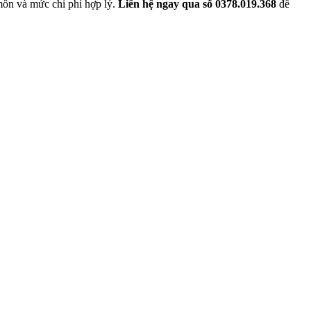
ôn và mức chi phí hợp lý.
Liên hệ ngay qua số 0378.019.368
để