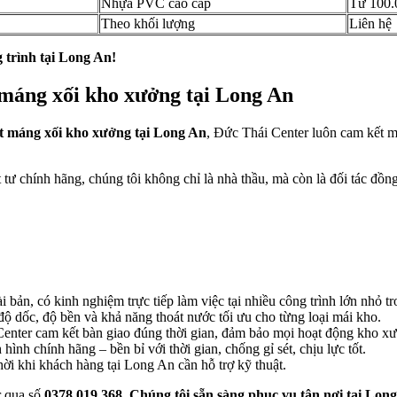
Nhựa PVC cao cấp
Từ 100.
Theo khối lượng
Liên hệ
 trình tại Long An!
 máng xối kho xưởng tại Long An
ặt máng xối kho xưởng tại Long An
, Đức Thái Center luôn cam kết m
ật tư chính hãng, chúng tôi không chỉ là nhà thầu, mà còn là đối tác đ
 bản, có kinh nghiệm trực tiếp làm việc tại nhiều công trình lớn nhỏ tr
 dốc, độ bền và khả năng thoát nước tối ưu cho từng loại mái kho.
nter cam kết bàn giao đúng thời gian, đảm bảo mọi hoạt động kho xưở
nh chính hãng – bền bỉ với thời gian, chống gỉ sét, chịu lực tốt.
ời khi khách hàng tại Long An cần hỗ trợ kỹ thuật.
r qua số
0378.019.368
.
Chúng tôi sẵn sàng phục vụ tận nơi tại Long