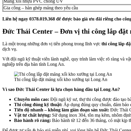
Máng xối nhựa PVC chống UV
Gia công – hàn ghép máng theo yêu cầu
Liên hệ ngay 0378.019.368 để được báo giá ưu đãi riêng cho công
Đức Thái Center – Đơn vị thi công lắp đặt
Là một trong những đơn vị tiên phong trong lĩnh vực
thi công lắp đ
dịch vụ.
Với đội ngũ kỹ thuật viên lành nghề, quy trình làm việc rõ ràng và v
nghiệp trên địa bàn tỉnh Long An.
Thi công lắp đặt máng xối kho xưởng tại Long An
Vì sao Đức Thái Center là lựa chọn hàng đầu tại Long An?
Chuyên môn cao:
Đội ngũ kỹ sư, thợ thi công được đào tạo bài
Thi công đúng kỹ thuật:
Áp dụng đúng quy chuẩn, đảm bảo độ
Tiến độ nhanh – không làm gián đoạn sản xuất:
Đức Thái Ce
Vật tư chất lượng:
Sử dụng inox 304, tôn mạ kẽm, nhôm định hì
Bảo hành rõ ràng:
Bảo hành từ 12 đến 36 tháng, có mặt kịp th
Để được tư vấn & báo giá miễn phí, vui lòng liên hệ Đức Thái Cente