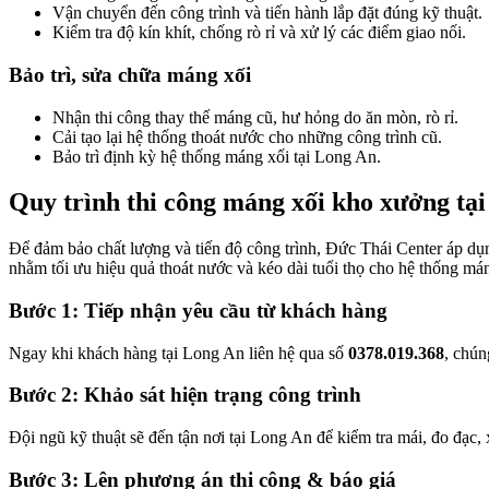
Vận chuyển đến công trình và tiến hành lắp đặt đúng kỹ thuật.
Kiểm tra độ kín khít, chống rò rỉ và xử lý các điểm giao nối.
Bảo trì, sửa chữa máng xối
Nhận thi công thay thế máng cũ, hư hỏng do ăn mòn, rò rỉ.
Cải tạo lại hệ thống thoát nước cho những công trình cũ.
Bảo trì định kỳ hệ thống máng xối tại Long An.
Quy trình thi công máng xối kho xưởng tạ
Để đảm bảo chất lượng và tiến độ công trình, Đức Thái Center áp dụ
nhằm tối ưu hiệu quả thoát nước và kéo dài tuổi thọ cho hệ thống má
Bước 1: Tiếp nhận yêu cầu từ khách hàng
Ngay khi khách hàng tại Long An liên hệ qua số
0378.019.368
, chún
Bước 2: Khảo sát hiện trạng công trình
Đội ngũ kỹ thuật sẽ đến tận nơi tại Long An để kiểm tra mái, đo đạc,
Bước 3: Lên phương án thi công & báo giá