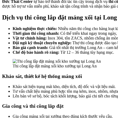
Đức Thái Center
tự hào trở thành đối tác tin cậy trong dịch vụ
thi c
được hỗ trợ tư vấn miễn phí, khảo sát tận công trình và nhận báo giá
Dịch vụ thi công lắp đặt máng xối tại Lon
Kinh nghiệm thực chiến:
Nhiều năm thi công cho hàng loạt k
Thời gian thi công nhanh:
Có thể triển khai ngay trong ngày,
Vật tư chính hãng:
Inox 304, tôn ZACS, nhôm chống ăn mòn, 
Đội ngũ kỹ thuật chuyên nghiệp:
Thợ thi công được đào tạo b
Báo giá cạnh tranh:
Giá tốt nhất thị trường Long An – cam kế
Chế độ bảo hành rõ ràng:
Từ 12 – 36 tháng tùy hạng mục.
Thi công lắp đặt máng xối kho xưởng tại Long An
Khảo sát, thiết kế hệ thống máng xối
Khảo sát hiện trạng mái kho, diện tích, độ dốc và vật liệu mái.
Tư vấn chất liệu máng phù hợp: tôn mạ kẽm, inox, nhôm, n
Lên bản vẽ sơ bộ, bóc tách khối lượng, báo giá chi tiết cho từ
Gia công và thi công lắp đặt
Gia công máng xối tại xưởng theo đúng kích thước yêu cầu.