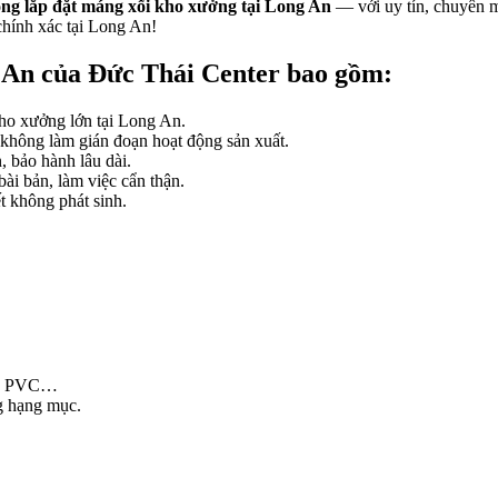
ông lắp đặt máng xối kho xưởng tại Long An
— với uy tín, chuyên m
 chính xác tại Long An!
g An của Đức Thái Center bao gồm:
ho xưởng lớn tại Long An.
 không làm gián đoạn hoạt động sản xuất.
bảo hành lâu dài.
ài bản, làm việc cẩn thận.
t không phát sinh.
hựa PVC…
ng hạng mục.