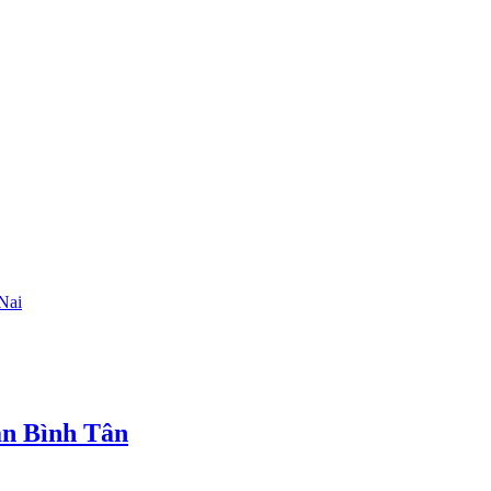
Nai
ận Bình Tân