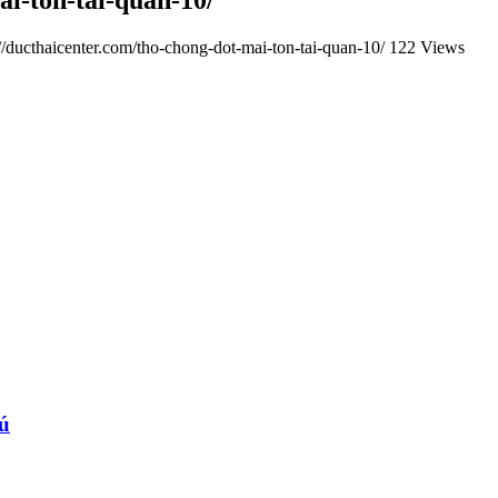
//ducthaicenter.com/tho-chong-dot-mai-ton-tai-quan-10/
122 Views
hú