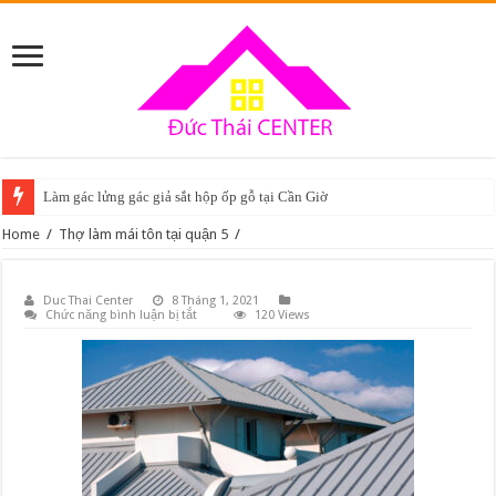
Làm gác lửng gác giả sắt hộp ốp gỗ tại Cần Giờ
Home
/
Thợ làm mái tôn tại quận 5
/
Duc Thai Center
8 Tháng 1, 2021
ở
Chức năng bình luận bị tắt
120 Views