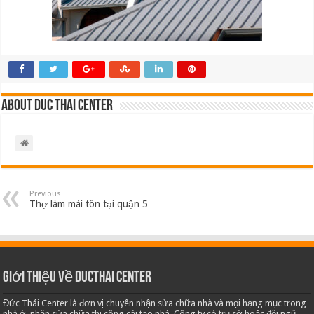
About Duc Thai Center
Previous
Thợ làm mái tôn tại quận 5
Giới thiệu về Ducthai Center
Đức Thái Center là đơn vị chuyên nhận sửa chữa nhà và mọi hạng mục trong
nhà ở, nhận sửa chữa thi công cải tạo nhà. Công ty có trụ sở hoặc đội ngũ