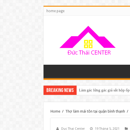
home page
Breaking News
Làm gác lửng gác giả sắt hộp ốp
Home
/
Thợ làm mái tôn tại quận bình thạnh
/
Duc Thai Center
19 Tháng 5, 2021