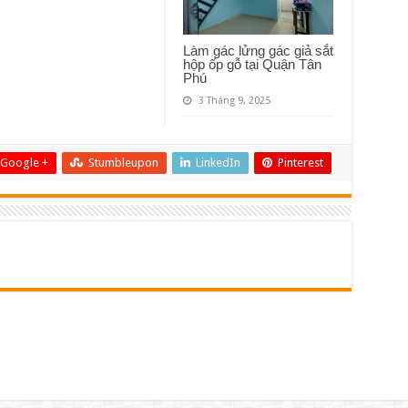
Làm gác lửng gác giả sắt
hộp ốp gỗ tại Quận Tân
Phú
3 Tháng 9, 2025
Google +
Stumbleupon
LinkedIn
Pinterest