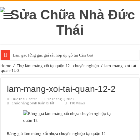
Làm gác lửng gác giả sắt hộp ốp gỗ tại Cần Giờ
Home
/
Thợ làm máng xối tại quận 12 - chuyên nghiệp
/
lam-mang-xoi-tai-
quan-12-2
lam-mang-xoi-tai-quan-12-2
Duc Thai Center
12 Tháng 8, 2023
ở
Chức năng bình luận bị tắt
110 Views
lam-
mang-
xoi-
tai-
quan-
12-
2
Bảng giá làm máng xối nhựa chuyên nghiệp tại quận 12