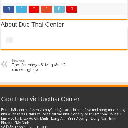
About Duc Thai Center
Previous
Thợ làm máng xối tại quận 12 –
chuyên nghiệp
Giới thiệu về Ducthai Center
Đức Thái Center là đơn vị chuyên nhận sửa chữa nhà và mọi hạng mục trong
nhà ở, nhận sửa chữa thi công cải tạo nhà. Công ty có trụ sở hoặc đội ngũ
làm việc tại khắp Hồ Chí Minh - Long An - Bình Dương - Đồng Nai - Bình
Phước - Tây Ninh
Số Điện Thoại: 0378.019.368