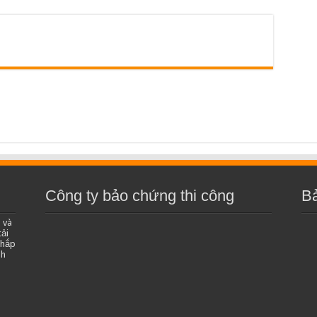
Công ty bảo chứng thi công
B
 và
ải
khắp
nh