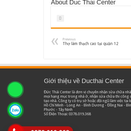
About Duc Thai Center
Previous
Thợ làm thạch cao tại quận 12
Giới thiệu về Ducthai Center
Đức Thái Center là đơn vị chuyên nhận sửa chữa nhà
mọi hạng mục trong nhà ở, nhận sửa chữa thi công c
tạo nhà. Công ty có trụ sở hoặc đội ngũ làm việc tại 
Hồ Chí Minh - Long An - Bình Dương - Đồng Nai - Bì
Phước - Tây Ninh
Số Điện Thoại: 0378.019.368