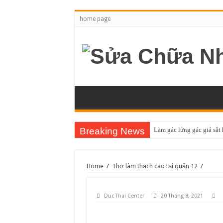
home page
Breaking News
Làm gác lửng gác giả sắt
Home
/
Thợ làm thạch cao tại quận 12
/
Duc Thai Center
20 Tháng 8, 2021