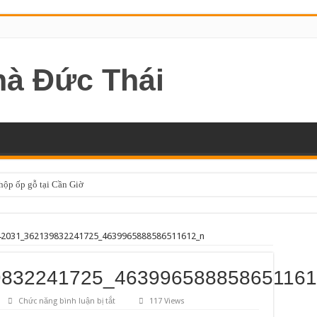
 hộp ốp gỗ tại Cần Giờ
2031_362139832241725_4639965888586511612_n
9832241725_463996588858651161
ở
Chức năng bình luận bị tắt
117 Views
239942031_362139832241725_4639965888586511612_n