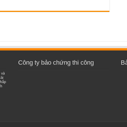
Công ty bảo chứng thi công
B
 và
ải
khắp
nh