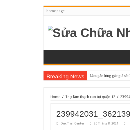
home page
Breaking News
Làm gác lửng gác giả sắt
Home
/
Thợ làm thạch cao tại quận 12
/
23994
239942031_36213
Duc Thai Center
20 Tháng 8, 2021