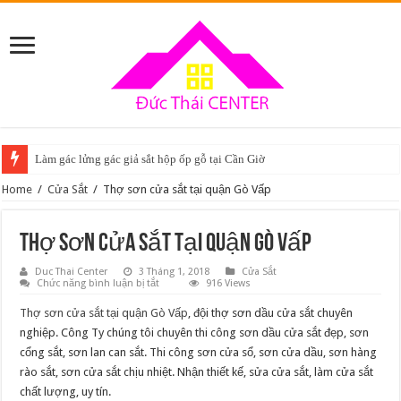
Làm gác lửng gác giả sắt hộp ốp gỗ tại Cần Giờ
Home
/
Cửa Sắt
/
Thợ sơn cửa sắt tại quận Gò Vấp
Thợ sơn cửa sắt tại quận Gò Vấp
Duc Thai Center
3 Tháng 1, 2018
Cửa Sắt
ở
Chức năng bình luận bị tắt
916 Views
Thợ
sơn
Thợ sơn cửa sắt tại quận Gò Vấp
, đội thợ sơn dầu cửa sắt chuyên
cửa
sắt
nghiệp. Công Ty chúng tôi chuyên thi công sơn dầu cửa sắt đẹp, sơn
tại
cổng sắt, sơn lan can sắt. Thi công sơn cửa sổ, sơn cửa dầu, sơn hàng
quận
Gò
rào sắt, sơn cửa sắt chịu nhiệt. Nhận thiết kế, sửa cửa sắt, làm cửa sắt
Vấp
chất lượng, uy tín.