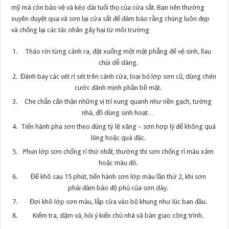
mỹ mà còn bảo vệ và kéo dài tuổi thọ của cửa sắt. Bạn nên thường
xuyên duyệt qua và sơn lại cửa sắt để đảm bảo rằng chúng luôn đẹp
và chống lại các tác nhân gây hại từ môi trường
Tháo rời từng cánh ra, đặt xuống một mặt phẳng để vệ sinh, llau
chùi dễ dàng.
Đánh bay các vét rỉ sét trên cánh cửa, loại bỏ lớp sơn cũ, dùng chén
cước đánh mịnh phần bề mặt.
Che chắn cẩn thận những vị trí xung quanh như nền gạch, tường
nhà, đồ dùng sinh hoạt…
Tiến hành pha sơn theo đúng tỷ lệ xăng – sơn hợp lý để không quá
lỏng hoặc quá đặc.
Phun lớp sơn chống rỉ thứ nhất, thường thi sơn chống rỉ màu xám
hoặc màu đỏ.
Để khô sau 15 phút, tiến hành sơn lớp màu lần thứ 2, khi sơn
phải đảm bảo độ phủ của sơn dày.
Đợi khô lớp sơn màu, lắp cửa vào bộ khung như lúc ban đầu.
Kiểm tra, dặm vá, hỏi ý kiến chủ nhà và bàn giao công trình.