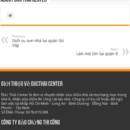
About Duc Thai Center
Previous
Dịch vụ sơn nhà tại quận Gò
Vấp
Next
Làm mái tôn tại quận 8
Giới thiệu về Ducthai Center
Đức Thái Center là đơn vị chuyên nhận sửa chữa nhà và mọi hạng mục trong
nhà ở, nhận sửa chữa thi công cải tạo nhà. Công ty có trụ sở hoặc đội ngũ
làm việc tại khắp Hồ Chí Minh - Long An - Bình Dương - Đồng Nai - Bình
Phước - Tây Ninh
Số Điện Thoại: 0378.019.368
Công ty bảo chứng thi công