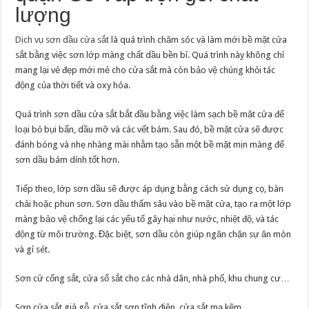
lượng
Dịch vụ sơn dầu cửa sắt
là quá trình chăm sóc và làm mới bề mặt cửa
sắt bằng việc sơn lớp màng chất dầu bền bỉ. Quá trình này không chỉ
mang lại vẻ đẹp mới mẻ cho cửa sắt mà còn bảo vệ chúng khỏi tác
động của thời tiết và oxy hóa.
Quá trình sơn dầu cửa sắt bắt đầu bằng việc làm sạch bề mặt cửa để
loại bỏ bụi bẩn, dầu mỡ và các vết bám. Sau đó, bề mặt cửa sẽ được
đánh bóng và nhẹ nhàng mài nhằm tạo sẵn một bề mặt mịn màng để
sơn dầu bám dính tốt hơn.
Tiếp theo, lớp sơn dầu sẽ được áp dụng bằng cách sử dụng cọ, bàn
chải hoặc phun sơn. Sơn dầu thấm sâu vào bề mặt cửa, tạo ra một lớp
màng bảo vệ chống lại các yếu tố gây hại như nước, nhiệt độ, và tác
động từ môi trường. Đặc biệt, sơn dầu còn giúp ngăn chặn sự ăn mòn
và gỉ sét.
Sơn cử cổng sắt, cửa sổ sắt cho các nhà dân, nhà phố, khu chung cư…
Sơn cửa sắt giả gỗ, cửa sắt sơn tĩnh điện, cửa sắt mạ kẽm.