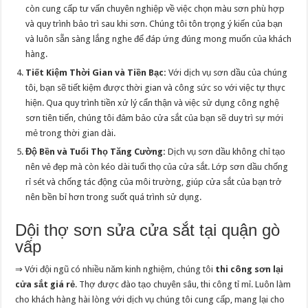
còn cung cấp tư vấn chuyên nghiệp về việc chọn màu sơn phù hợp
và quy trình bảo trì sau khi sơn. Chúng tôi tôn trọng ý kiến của bạn
và luôn sẵn sàng lắng nghe để đáp ứng đúng mong muốn của khách
hàng.
Tiết Kiệm Thời Gian và Tiền Bạc:
Với dịch vụ sơn dầu của chúng
tôi, bạn sẽ tiết kiệm được thời gian và công sức so với việc tự thực
hiện. Qua quy trình tiền xử lý cẩn thận và việc sử dụng công nghệ
sơn tiên tiến, chúng tôi đảm bảo cửa sắt của bạn sẽ duy trì sự mới
mẻ trong thời gian dài.
Độ Bền và Tuổi Thọ Tăng Cường:
Dịch vụ sơn dầu không chỉ tạo
nên vẻ đẹp mà còn kéo dài tuổi thọ của cửa sắt. Lớp sơn dầu chống
rỉ sét và chống tác động của môi trường, giúp cửa sắt của bạn trở
nên bền bỉ hơn trong suốt quá trình sử dụng.
Dội thợ sơn sửa cửa sắt tại quận gò
vấp
⇒ Với đội ngũ có nhiều năm kinh nghiệm, chúng tôi
thi công sơn lại
cửa sắt giá rẻ
. Thợ được đào tạo chuyên sâu, thi công tỉ mỉ. Luôn làm
cho khách hàng hài lòng với dịch vụ chúng tôi cung cấp, mang lại cho