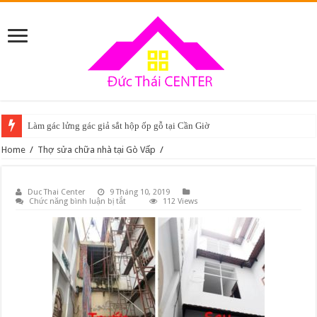
Làm gác lửng gác giả sắt hộp ốp gỗ tại Cần Giờ
Home
/
Thợ sửa chữa nhà tại Gò Vấp
/
Duc Thai Center
9 Tháng 10, 2019
ở
Chức năng bình luận bị tắt
112 Views