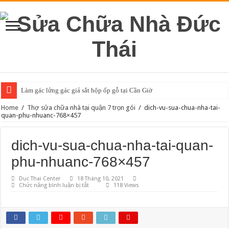
Làm gác lửng gác giả sắt hộp ốp gỗ tại Cần Giờ
Home
/
Thợ sửa chữa nhà tại quận 7 trọn gói
/
dich-vu-sua-chua-nha-tai-
quan-phu-nhuanc-768×457
dich-vu-sua-chua-nha-tai-quan-
phu-nhuanc-768×457
Duc Thai Center
18 Tháng 10, 2021
ở
Chức năng bình luận bị tắt
118 Views
dich-
vu-
sua-
chua-
nha-
tai-