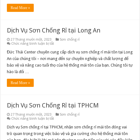
Dương
Read More »
Dịch Vụ Sơn Chống Rỉ tại Long An
27 Tháng mười một, 2023
Sơn chống rỉ
ở
Chức năng bình luận bị tắt
Dịch
Vụ
Đức Thái Center chuyên cung cấp dịch vụ sơn chống rỉ mái tôn tại Long
Sơn
An của chúng tôi – nơi mang đến sự chuyên nghiệp và chất lượng để
Chống
Rỉ
bảo vệ và nâng cao tuổi thọ của hệ thống mái tôn của bạn. Chúng tôi tự
tại
hào là đối …
Long
An
Read More »
Dịch Vụ Sơn Chống Rỉ tại TPHCM
27 Tháng mười một, 2023
Sơn chống rỉ
ở
Chức năng bình luận bị tắt
Dịch
Vụ
Dịch vụ Sơn chống rỉ tại TPHCM, nhận sơn chống rỉ mái tôn đóng vai
Sơn
trò quan trọng trong việc bảo vệ và gia cường cho hệ thống mái tôn
Chống
Rỉ