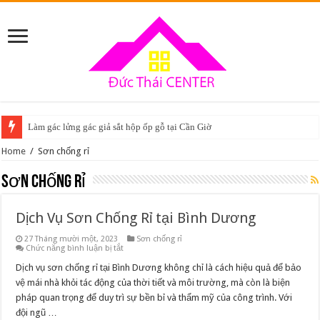
Làm gác lửng gác giả sắt hộp ốp gỗ tại Cần Giờ
Home
/
Sơn chống rỉ
Sơn chống rỉ
Dịch Vụ Sơn Chống Rỉ tại Bình Dương
27 Tháng mười một, 2023
Sơn chống rỉ
ở
Chức năng bình luận bị tắt
Dịch
Vụ
Dịch vụ sơn chống rỉ tại Bình Dương không chỉ là cách hiệu quả để bảo
Sơn
vệ mái nhà khỏi tác động của thời tiết và môi trường, mà còn là biện
Chống
Rỉ
pháp quan trọng để duy trì sự bền bỉ và thẩm mỹ của công trình. Với
tại
đội ngũ …
Bình