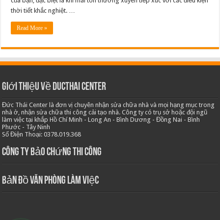
của bạn, đặc biệt là khi mái tôn thường xuyên tiếp xúc với các điều kiện
tại
thời tiết khắc nghiệt. …
TPHCM
Read More »
Giới thiệu về Ducthai Center
Đức Thái Center là đơn vị chuyên nhận sửa chữa nhà và mọi hạng mục trong
nhà ở, nhận sửa chữa thi công cải tạo nhà. Công ty có trụ sở hoặc đội ngũ
làm việc tại khắp Hồ Chí Minh - Long An - Bình Dương - Đồng Nai - Bình
Phước - Tây Ninh
Số Điện Thoại: 0378.019.368
Công ty bảo chứng thi công
Bản Đồ Văn Phòng Làm Việc