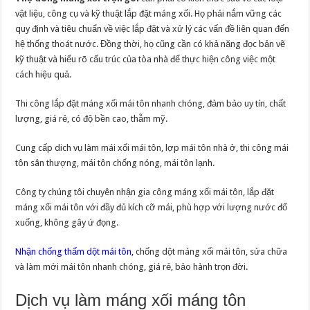
vật liệu, công cụ và kỹ thuật lắp đặt máng xối. Họ phải nắm vững các
quy định và tiêu chuẩn về việc lắp đặt và xử lý các vấn đề liên quan đến
hệ thống thoát nước. Đồng thời, họ cũng cần có khả năng đọc bản vẽ
kỹ thuật và hiểu rõ cấu trúc của tòa nhà để thực hiện công việc một
cách hiệu quả.
Thi công lắp đặt máng xối mái tôn nhanh chóng, đảm bảo uy tín, chất
lượng, giá rẻ, có độ bền cao, thẫm mỹ.
Cung cấp dich vụ làm mái xối mái tôn, lợp mái tôn nhà ở, thi công mái
tôn sân thượng, mái tôn chống nóng, mái tôn lạnh.
Công ty chúng tôi chuyên nhận gia công máng xối mái tôn, lắp đặt
máng xối mái tôn với đầy đủ kích cỡ mái, phù hợp với lượng nước đổ
xuống, không gây ứ đọng.
Nhận chống thấm dột mái tôn,
chống dột máng xối mái tôn, sửa chữa
và làm mới mái tôn nhanh chóng, giá rẻ, bảo hành trọn đời.
Dịch vụ làm máng xối máng tôn