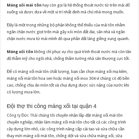
Máng xối mái tôn
hay còn gọi là hệ thống thoát nước từ trên mái đổ
xuống và được đưa về một vị trí nhất định mà chủ nhà mong muốn.
Đây là một trong những bộ phận không thể thiếu của mái tôn nhằm
ngăn chặn nước giọt trên mái gây xói mòn đất đai, sân nhà và ngăn
chặn nước mưa từ mái mình đỏ qua phần đất láng giềng xung quanh.
Máng xối tôn
không chỉ phục vụ cho quá trình thoát nước mà còn tăn
độ thẫm mỹ cho ngôi nhà, chống thấm tường nhà sân thượng cực tốt.
Để có máng xối mái tôn chất lượng, bạn cần chọn máng xối mạ kẽm,
máng xối mái tôn hoa sen hoặc máng xối inox 304 vì chúng có độ bền
cao, chống chịu ăn mòn tốt và chụi đựng được sức nặng của nước khi
có lượng mưa lớn.
Đội thợ thi công máng xối tại quận 4
Công ty Đức Thái
chúng tôi chuyên nhận lắp đặt máng xối mái tôn
chuyên nghiệp, nhận làm máng xối mái tôn cho tất cả các công trình
cây dựng lớn nhỏ, các công trình nâng cấp cải tạo và sửa chữa cần
thay mới máng xối mái tôn, chống dột và sửa chữa máng xối, sữa