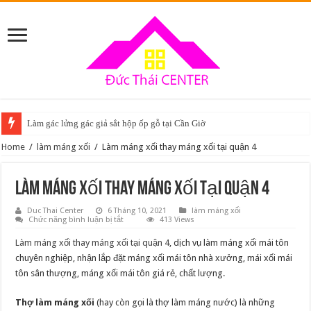
Làm gác lửng gác giả sắt hộp ốp gỗ tại Cần Giờ
Home
/
làm máng xối
/
Làm máng xối thay máng xối tại quận 4
Làm máng xối thay máng xối tại quận 4
Duc Thai Center
6 Tháng 10, 2021
làm máng xối
ở
Chức năng bình luận bị tắt
413 Views
Làm
máng
Làm máng xối thay máng xối tại quận 4
, dịch vụ làm máng xối mái tôn
xối
thay
chuyên nghiệp, nhận lắp đặt máng xối mái tôn nhà xưởng, mái xối mái
máng
tôn sân thượng, máng xối mái tôn giá rẻ, chất lượng.
xối
tại
quận
4
Thợ làm máng xối
(hay còn gọi là thợ làm máng nước) là những