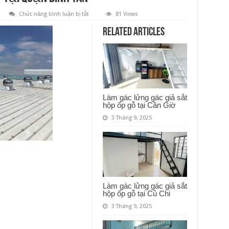
ở
Chức năng bình luận bị tắt
81 Views
Lắp
đặt
Related Articles
quả
cầu
hút
nhiệt
tại
Quận
Bình
Tân
Làm gác lửng gác giả sắt
hộp ốp gỗ tại Cần Giờ
3 Tháng 9, 2025
Làm gác lửng gác giả sắt
hộp ốp gỗ tại Củ Chi
3 Tháng 9, 2025