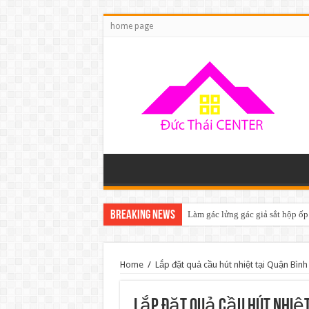
home page
Breaking News
Làm gác lửng gác giả sắt hộp ốp
Home
/
Lắp đặt quả cầu hút nhiệt tại Quận Bình
Lắp đặt quả cầu hút nhiệt