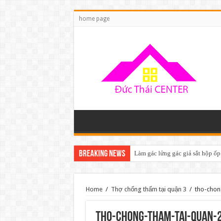
home page
Breaking News
Làm gác lửng gác giả sắt hộp ốp
Home
/
Thợ chống thấm tại quận 3
/
tho-chon
tho-chong-tham-tai-quan-