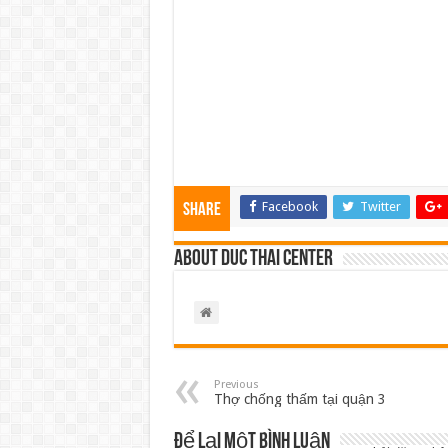
Facebook
Twitter
Share
About Duc Thai Center
Previous
Thợ chống thấm tại quận 3
Để lại một bình luận