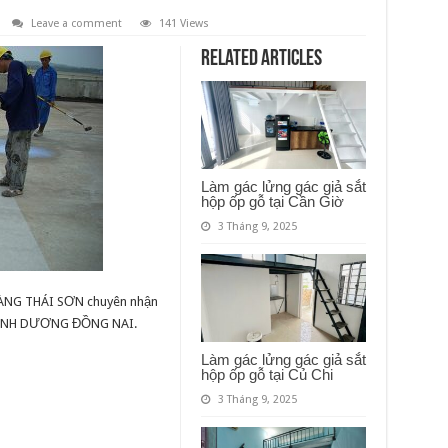
Leave a comment
141 Views
Related Articles
Làm gác lửng gác giả sắt
hộp ốp gỗ tại Cần Giờ
3 Tháng 9, 2025
OÀNG THÁI SƠN chuyên nhận
 BÌNH DƯƠNG ĐỒNG NAI.
Làm gác lửng gác giả sắt
hộp ốp gỗ tại Củ Chi
3 Tháng 9, 2025