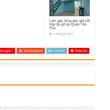
Làm gác lửng gác giả sắt
hộp ốp gỗ tại Quận Tân
Phú
3 Tháng 9, 2025
Google +
Stumbleupon
LinkedIn
Pinterest