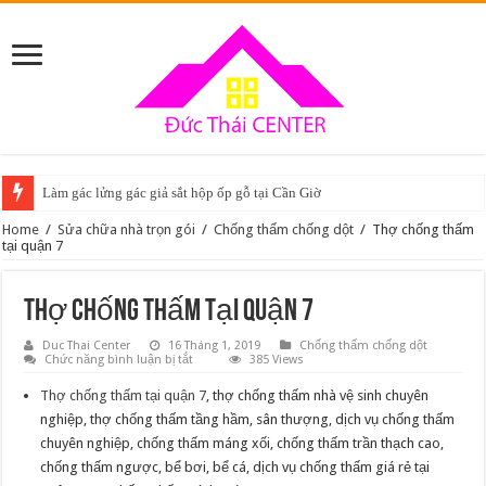
Làm gác lửng gác giả sắt hộp ốp gỗ tại Cần Giờ
Home
/
Sửa chữa nhà trọn gói
/
Chống thấm chống dột
/
Thợ chống thấm
tại quận 7
Thợ chống thấm tại quận 7
Duc Thai Center
16 Tháng 1, 2019
Chống thấm chống dột
ở
Chức năng bình luận bị tắt
385 Views
Thợ
chống
Thợ chống thấm tại quận 7
, thợ chống thấm nhà vệ sinh chuyên
thấm
tại
nghiệp, thợ chống thấm tầng hầm, sân thượng, dịch vụ chống thấm
quận
chuyên nghiệp, chống thấm máng xối, chống thấm trần thạch cao,
7
chống thấm ngược, bể bơi, bể cá, dịch vụ chống thấm giá rẻ tại