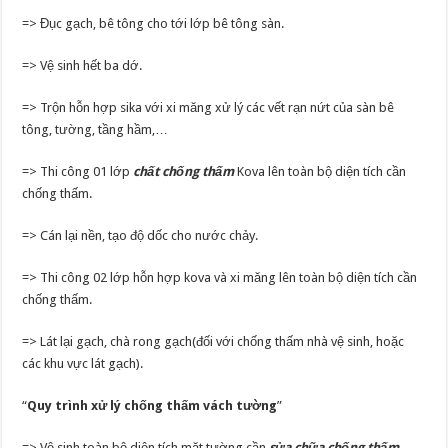
=> Đục gạch, bê tông cho tới lớp bê tông sàn.
=> Vệ sinh hết ba dớ.
=> Trộn hỗn hợp sika với xi măng xử lý các vết rạn nứt của sàn bê
tông, tường, tầng hầm,…
=> Thi công 01 lớp
chất chống thấm
Kova lên toàn bộ diện tích cần
chống thấm.
=> Cán lại nền, tạo độ dốc cho nước chảy.
=> Thi công 02 lớp hỗn hợp kova và xi măng lên toàn bộ diện tích cần
chống thấm.
=> Lát lại gạch, chà rong gạch(đối với chống thấm nhà vệ sinh, hoặc
các khu vực lát gạch).
“
Quy trình xử lý chống thấm vách tường
”
=> Vệ sinh toàn bộ diện tích mặt tường cần
sửa chữa chống thấm
.