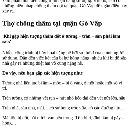
xâm phạm hơn đến công trình bạn đang sử dụng. Khi đó, cần có
những biện pháp chống thấm dột tại quận Gò Vấp để ngăn điều này
xảy ra.
Thợ chống thấm tại quận Gò Vấp
Khi gặp hiện tượng thấm dột ở tường – trần – sàn phải làm
sao?
Nhiều công trình bị hủy hoại nặng nề bởi sự thờ ơ của chính người
sử dụng. Dẫn đến việc kết cấu bị hư hỏng nặng nhiều khi bị đổ sập
nhà gây ra những thiệt hại vô cùng nặng nề.
Do vậy, nếu bạn gặp các hiện tượng như:
Tường nhà liên tục bị ẩm – mốc – bị ố vàng ở một hoặc một số vị
trí.
Trên tường có những vết rạn – nứt nhỏ kéo dài đến vết nứt lớn, sâu
Trần nhà, sàn nhà, mái… có sự bong tróc vữa, có các đường nứt…
Mái tôn bị dột, hắt nước vào bên trong. Tôn bị rỉ, đinh tán bị gãy –
hỏng…