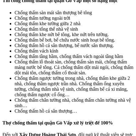
Thi công chống thấm tại quận Gò Vấp
một số hạng mục
Chống thấm sàn mái sân thượng bê tông
Chống thấm tường ngoài trời
Chống thấm khe tường giữa 2 nhà
Chống thấm tổng thể nhà vệ sinh
Chống thấm khe nứt bê tông, khe nứt trên tường.
Chống thấm bể bơi, bể chứa nước sinh hoạt bê tông.
Chống thấm hồ cá sân thượng, bể nước sân thượng.
Chống thấm vách kính
Chống thấm tầng hầm, chống thấm vách ngoài tầng hầm
Chống thấm lỗ thoát sàn, chống thấm sàn mái, chống thấm
máng nước bê tông. Cả chống thấm dột mái ngói, chống thấm
dột mái tôn, chống thấm cổ thoát sàn.
Chống thấm ngược tường trong nhà, chống thấm khe giữa 2
nhà, chống thầm ngược trần nhà. Chống thấm ống xuyên
tường, chống thấm nhà vệ sinh, chống thấm bể cá xi măng,
chống thấm ngược cổ ống…
Chống thấm chân tường nhà, chống thấm chân tường nhà vệ
sinh…
Chống thấm hồ cá sân thượng…
Thợ chống thấm tại quận Gò Vấp xử lý triệt để 100%
Đến với
Xây Dựng Hoàng Thái Sơn
, đội ngũ kỹ thuật viên sẽ trực