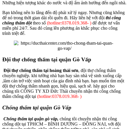
Những hiện tượng khác do nước và độ ẩm ảnh hưởng đến ngôi nhà.
Bạn không nên lo lắng đến độ phải xử lý ngay. Nhưng cũng không
để nó trong thời gian dài rồi quên đi. Hãy liên hệ với đội
thi công
chống thấm dột
theo số
(hotline:0378.019.368- )
để được tư vấn
miễn phí 24/7. Sau đó cùng lên phương án khắc phục cho công
trình triệt để.
Đội thợ chống thấm tại quận Gò Vấp
Đội thợ chống thấm tại hoàng thái sơn
, đội thợ chống thấm
chuyên nghiệp. khi tường nhà bạn hay sàn nhà vệ sinh xuống cấp
,làm cản trở việc sinh hoạt của gia đình nhà bạn. bạn muốn tìm một
đội thợ chống thấm nhanh gọn, hiệu quả, sạch sẽ. hãy gọi cho
chúng tôi CÔNG TY XD Đức Thái chuyên nhận thi công chống
thấm chống dột tại
(hotline:0378.019.368- )
Chống thấm tại quận Gò Vấp
Chống thấm tại quận gò vấp,
chúng tôi chuyên nhận thi công
chống dột tại TPHCM – BÌNH DƯƠNG – ĐỒNG NAI, với đội