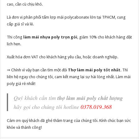
cao, cần cù chịu khó.
Là đơn vị phân phối tấm lợp mái polycabonate lớn tại TPHCM, cung
cấp giá sĩ và lẻ.
Thi công
làm mái nhựa poly trọn gói
, giảm 10% cho khách hàng đặt
lịch hẹn.
Xuất hóa đơn VAT cho khách hàng yêu cầu, hoặc doanh nghiệp.
⇒ Chính vì vậy bạn cần tìm một đội
Thợ làm mái poly tốt nhất
. Thì
liên hệ ngay cho chúng tôi, cam kết mang lại sự hài lòng nhất. Làm mái
poly giá rẻ nhất!
Quý khách cần tìm
thợ làm mái poly chất lượng
hãy gọi cho chúng tôi hotline
0378.019.368
Cảm ơn quý khách đã ghé thăm trang của chúng tôi. Kính chúc bạn sức
khỏe và thành công!