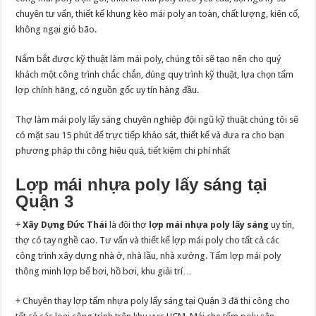
chuyên tư vấn, thiết kế khung kèo mái poly an toàn, chất lượng, kiên cố,
không ngại gió bão.
Nắm bắt được kỹ thuật làm mái poly, chúng tôi sẽ tạo nên cho quý
khách một công trình chắc chắn, đúng quy trình kỹ thuật, lựa chọn tấm
lợp chính hãng, có nguồn gốc uy tín hàng đầu.
Thợ làm mái poly lấy sáng chuyên nghiệp đội ngũ kỹ thuật chúng tôi sẽ
có mặt sau 15 phút để trực tiếp khảo sát, thiết kế và đưa ra cho bạn
phương pháp thi công hiệu quả, tiết kiệm chi phí nhất
Lợp mái nhựa poly lấy sáng tại
Quận 3
+
Xây Dựng Đức Thái
là đội thợ
lợp mái nhựa poly lấy sáng
uy tín,
thợ có tay nghề cao. Tư vấn và thiết kế lợp mái poly cho tất cả các
công trình xây dựng nhà ở, nhà lầu, nhà xưởng. Tấm lợp mái poly
thông minh lợp bể bơi, hồ bơi, khu giải trí…
+ Chuyên thay lợp tấm nhựa poly lấy sáng tại Quận 3 đã thi công cho