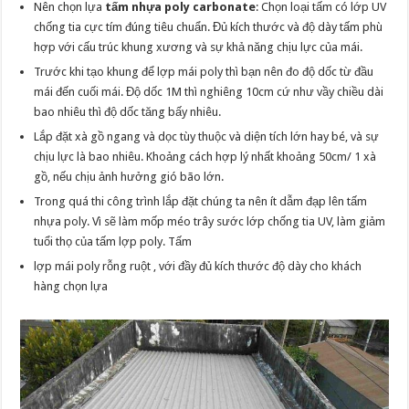
Nên chọn lựa
tấm nhựa poly carbonate
: Chọn loại tấm có lớp UV
chống tia cực tím đúng tiêu chuẩn. Đủ kích thước và độ dày tấm phù
hợp với cấu trúc khung xương và sự khả năng chịu lực của mái.
Trước khi tạo khung để lợp mái poly thì bạn nên đo độ dốc từ đầu
mái đến cuối mái. Độ dốc 1M thì nghiêng 10cm cứ như vầy chiều dài
bao nhiêu thì độ dốc tăng bấy nhiêu.
Lắp đặt xà gồ ngang và dọc tùy thuộc và diện tích lớn hay bé, và sự
chịu lực là bao nhiêu. Khoảng cách hợp lý nhất khoảng 50cm/ 1 xà
gồ, nếu chịu ảnh hưởng gió bão lớn.
Trong quá thi công trình lắp đặt chúng ta nên ít dẫm đạp lên tấm
nhựa poly. Vì sẽ làm mốp méo trây sước lớp chống tia UV, làm giảm
tuổi thọ của tấm lợp poly. Tấm
lợp mái poly rỗng ruột , với đầy đủ kích thước độ dày cho khách
hàng chọn lựa