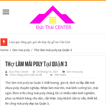
Làm gác lửng gác giả sắt hộp ốp gỗ tại Cần Giờ
Home
/
làm mai poly
/
Thợ làm mái poly tại Quận 3
Thợ làm mái poly tại Quận 3
Duc Thai Center
24 Tháng 10, 2021
làm mai poly
ở
Chức năng bình luận bị tắt
306 Views
Thợ
làm
Thợ làm mái poly tại Quận 3
chất lượng, giá rẻ, dịch vụ lắp đặt mái
mái
poly
nhựa poly chuyên nghiệp. Nhận làm mái tôn, mái kính cường lực, mái
tại
ngói. Đơn vị thi công mái poly chúng tôi có nhiều năm kinh nghiệm,
Quận
3
phục vụ khách hàng chu đáo, cẩn thận. Qúy khách cần tư vấn, thiết kế,
thi công mái poly đẹp tại Quận 3,