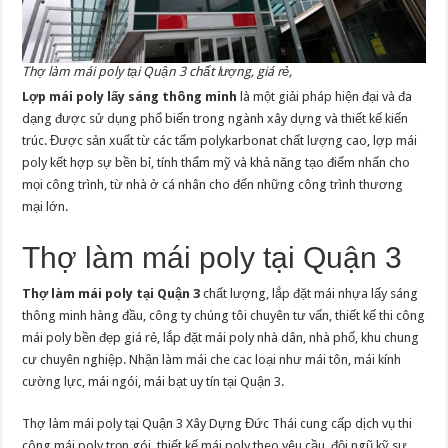
Thợ làm mái poly tại Quận 3 chất lượng, giá rẻ,
Lợp mái poly lấy sáng thông minh
là một giải pháp hiện đại và đa
dạng được sử dụng phổ biến trong ngành xây dựng và thiết kế kiến
trúc. Được sản xuất từ các tấm polykarbonat chất lượng cao, lợp mái
poly kết hợp sự bền bỉ, tính thẩm mỹ và khả năng tạo điểm nhấn cho
mọi công trình, từ nhà ở cá nhân cho đến những công trình thương
mại lớn.
Thợ làm mái poly tại Quận 3
Thợ làm mái poly tại Quận 3
chất lượng, lắp đặt mái nhựa lấy sáng
thông minh hàng đầu, công ty chúng tôi chuyên tư vấn, thiết kế thi công
mái poly bền đẹp giá rẻ, lắp đặt mái poly nhà dân, nhà phố, khu chung
cư chuyên nghiệp. Nhận làm mái che cac loại như mái tôn, mái kính
cường lực, mái ngói, mái bạt uy tín tại Quận 3.
Thợ làm mái poly tại Quận 3 Xây Dựng Đức Thái cung cấp dịch vụ thi
công mái poly trọn gói, thiết kế mái poly theo yêu cầu, đội ngũ kỹ sư