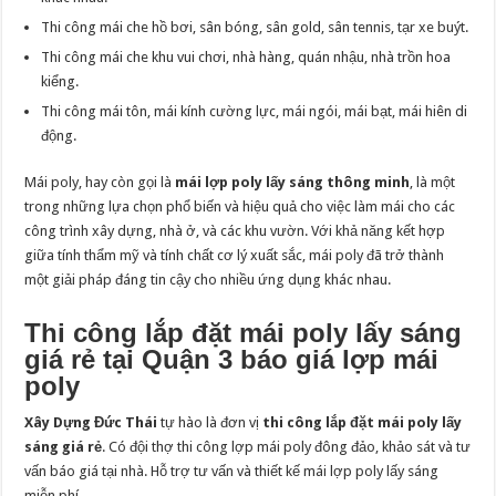
Thi công mái che hồ bơi, sân bóng, sân gold, sân tennis, tạr xe buýt.
Thi công mái che khu vui chơi, nhà hàng, quán nhậu, nhà trồn hoa
kiểng.
Thi công mái tôn, mái kính cường lực, mái ngói, mái bạt, mái hiên di
động.
Mái poly, hay còn gọi là
mái lợp poly lấy sáng thông minh
, là một
trong những lựa chọn phổ biến và hiệu quả cho việc làm mái cho các
công trình xây dựng, nhà ở, và các khu vườn. Với khả năng kết hợp
giữa tính thẩm mỹ và tính chất cơ lý xuất sắc, mái poly đã trở thành
một giải pháp đáng tin cậy cho nhiều ứng dụng khác nhau.
Thi công lắp đặt mái poly lấy sáng
giá rẻ tại Quận 3 báo giá lợp mái
poly
Xây Dựng Đức Thái
tự hào là đơn vị
thi công lắp đặt mái poly lấy
sáng giá rẻ
. Có đội thợ thi công lợp mái poly đông đảo, khảo sát và tư
vấn báo giá tại nhà. Hỗ trợ tư vấn và thiết kế mái lợp poly lấy sáng
miễn phí.