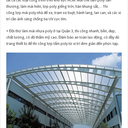
tất cả các loại công trình trên khu vực HCM. Mái che tấm poly sân
thượng, làm mái hiên, lợp poly giếng trời, hàn khung sắt,…Thi
công lợp mái poly nhà để xe, trạm xe buýt, hành lang, lan can, và các vị
trí cần ánh sáng chống tia UV cực tím.
+ Đội thợ làm mái nhựa poly ở tại Quận 3, thi công nhanh, bền, đẹp,
chất lượng, có độ thẩm mỹ cao. Đảm bảo an toàn lao động, có đầy đủ
trang thiết bị để thi công lợp tấm poly từ vị trí đơn giản đến phức tạp.