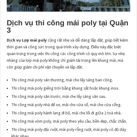
Dịch vụ thi công mái poly tại Quận
3
Dịch vụ Lợp mái poly
cũng rất nhẹ và dễ dàng lắp đặt, giúp tiết kiệm
thời gian và công sức trong quá trình xây dựng. Điều này đặc biệt
quan trọng trong việc thi công các công trình có quy mô lớn. Sự nhẹ
nhàng của lợp mái poly không chỉ giảm tải trọng lên khung mái, mà
còn giúp giảm chi phí vận chuyển và lắp đặt.
Thi công mái poly sân thượng, mái che lấy sáng ban công.
Thi công mái poly giếng trời bằng khung sắt hoặc khung inox.
Thi công mái poly sân trước, mái che lấy sáng sân sau.
Thi công mái poly nhà để xe, mái che cửa sổ, mái che cửa cổng.
Thi công mái poly hành lang đi bộ, mái che lối đi giữa 2 toà nhà.
Thi công mái vòm poly, mái poly theo yêu cầu, bền đẹp, chắc chắn.
Thi công mái poly đặc ruột, mái poly rỗng ruột, mái poly có độ dày
khác nhau.