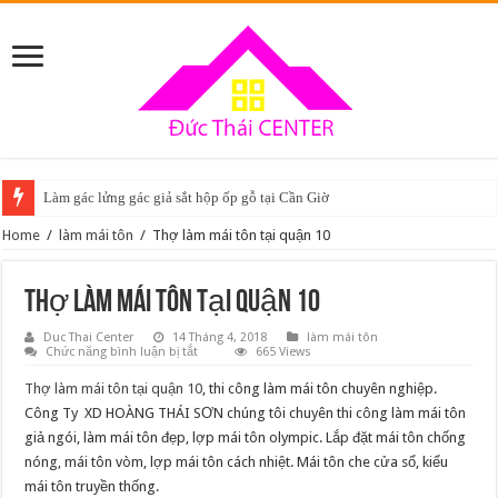
Làm gác lửng gác giả sắt hộp ốp gỗ tại Cần Giờ
Home
/
làm mái tôn
/
Thợ làm mái tôn tại quận 10
Thợ làm mái tôn tại quận 10
Duc Thai Center
14 Tháng 4, 2018
làm mái tôn
ở
Chức năng bình luận bị tắt
665 Views
Thợ
làm
Thợ làm mái tôn tại quận 10
, thi công làm mái tôn chuyên nghiệp.
mái
tôn
Công Ty XD HOÀNG THÁI SƠN chúng tôi chuyên thi công làm mái tôn
tại
giả ngói, làm mái tôn đẹp, lợp mái tôn olympic. Lắp đặt mái tôn chống
quận
10
nóng, mái tôn vòm, lợp mái tôn cách nhiệt. Mái tôn che cửa sổ, kiểu
mái tôn truyền thống.