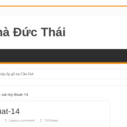
 hộp ốp gỗ tại Cần Giờ
-sat-my-thuat-14
uat-14
Leave a comment
159 Views