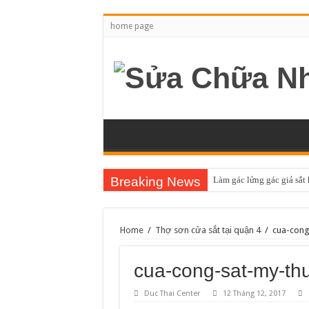
home page
Breaking News
Làm gác lửng gác giả sắt
Home
/
Thợ sơn cửa sắt tại quận 4
/
cua-cong
cua-cong-sat-my-th
Duc Thai Center
12 Tháng 12, 2017