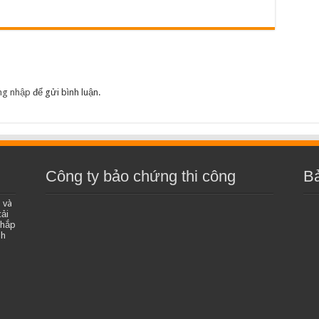
ng nhập
để gửi bình luận.
Công ty bảo chứng thi công
B
 và
ải
khắp
nh