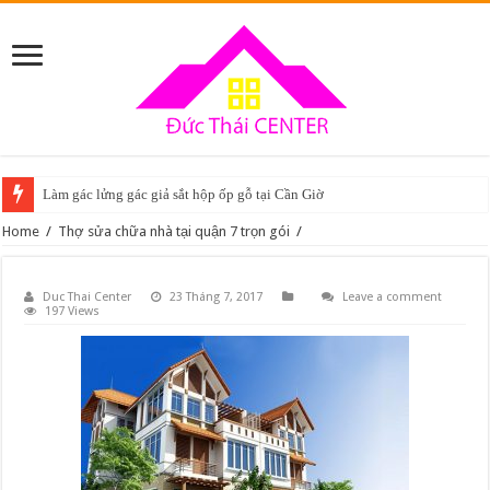
Làm gác lửng gác giả sắt hộp ốp gỗ tại Cần Giờ
Home
/
Thợ sửa chữa nhà tại quận 7 trọn gói
/
Duc Thai Center
23 Tháng 7, 2017
Leave a comment
197 Views