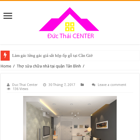
Làm gác lửng gác giả sắt hộp ốp gỗ tại Cần Giờ
Home
/
Thợ sửa chữa nhà tại quận Tân Bình
/
Duc Thai Center
30 Tháng 7, 2017
Leave a comment
136 Views