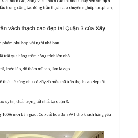
rần thạch cao, đóng vách thạch cao tốt nhất?. Hãy đến với dịch
 đầu trong công tác đóng trần thạch cao chuyên nghiệp tại tphcm,
rần vách thạch cao đẹp tại Quận 3 của
Xây
sản phẩm phù hợp với ngôi nhà bạn
đã trãi qua hàng trăm công trình lớn nhỏ
ỉ mĩ, khéo léo, độ thẩm mĩ cao, làm là đẹp
ề thiết kế cũng như có đầy đủ mẫu mã trần thạch cao đẹp tốt
ao uy tín, chất lượng tốt nhất tại quận 3.
ng 100% mới bàn giao. Có xuất hóa đơn VAT cho khách hàng yêu