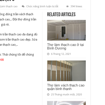
ở
Làm thạch cao
Chức năng bình luận bị tắt
394 Views
Dịch
vụ
Related Articles
ông đóng trần vách thạch
làm
thạch
ạch cao,.. Đội thợ đóng trần
cao
giá rẻ.
tại
quận
3
m trần thạch cao đa dạng đủ
 sơn trần thạch cao đẹp. Sửa
Thợ làm thạch cao ở tại
n thạch cao,..
Bình Dương
6 Tháng 12, 2021
c Thái chúng tôi để chúng
368
Thợ làm vách thạch cao
quận bình thạnh
25 Tháng mười một, 2020