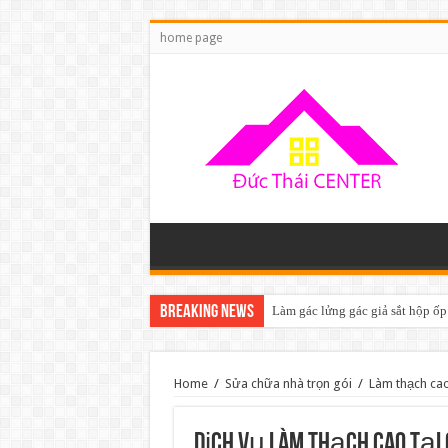
home page
Breaking News
Làm gác lửng gác giả sắt hộp ốp
Home
/
Sửa chữa nhà trọn gói
/
Làm thạch ca
Dịch vụ làm thạch cao tại