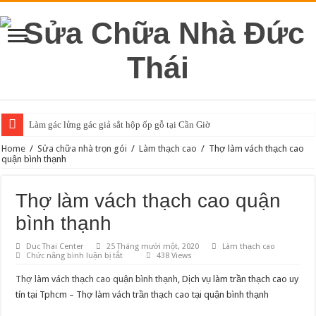
Làm gác lửng gác giả sắt hộp ốp gỗ tại Cần Giờ
Làm gác lửng gác giả sắt hộp ốp gỗ tại Củ Chi
Home
/
Sửa chữa nhà trọn gói
/
Làm thạch cao
/
Thợ làm vách thạch cao
quận bình thạnh
Làm gác lửng gác giả sắt hộp ốp gỗ tại Quận Tân Phú
Làm gác lửng gác giả sắt hộp ốp gỗ tại Quận Bình Tân
Thợ làm vách thạch cao quận
Làm gác lửng gác giả sắt hộp ốp gỗ tại Quận Tân Bình
bình thạnh
Làm gác lửng gác giả sắt hộp ốp gỗ tại Quận Gò Vấp
Duc Thai Center
25 Tháng mười một, 2020
Làm thạch cao
ở
Chức năng bình luận bị tắt
438 Views
Làm gác lửng gác giả sắt hộp ốp gỗ tại Quận Bình Thạnh
Thợ
làm
Thợ làm vách thạch cao quận bình thạnh
, Dịch vụ làm trần thạch cao uy
Làm gác lửng gác giả sắt hộp ốp gỗ tại Bình Chánh
vách
thạch
tín tại Tphcm – Thợ làm vách trần thạch cao tại quận bình thạnh
cao
Làm gác lửng gác giả sắt hộp ốp gỗ tại Thủ Đức
quận