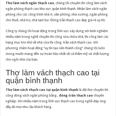
bình
Thợ làm vách ngăn thạch cao
, chúng tôi chuyên thi công làm vách
Làm gác lửng gác giả sắt hộp ốp gỗ tại Quận Phú Nhuận
thạnh
ngăn phòng thạch cao khu vực quận bình thạnh. Nhận làm vách ngăn
phòng cho các công trình nhà ở, văn phòng, nhà xưởng, ngăn phòng
cho thuê, nhà trọ, nhà tạm bợ. Đóng trần thạch cao đẹp giá rẻ uy tín.
Công ty chúng tôi hoạt động trong lĩnh vực xây dựng với kinh nghiệm
nhiều năm trong nghề chuyên thi công sửa chữa nhà, thi công làm các
hạng mục lơn nhỏ về nhà cửa thi công trần vách thạch cao. Với
phương châm hoạt động “uy tín tạo nên thành công” chúng tôi luôn
mong muốn mang đến sự hoàn hảo nhất về cả thẩm mỹ và chất lượng
cho ngôi nhà của bạn.
Thợ làm vách thạch cao tại
quận bình thạnh
Thợ làm vách thạch cao tại quận bình thạnh
là đội thợ chuyên thi
công đóng vách ngăn phòng bằng ,
đóng trần thạch cao
chuyên
nghiệp. Với nhiều năm trong lĩnh vực thạch cao trong nghề đáp ứng
đầy đủ mọi nhu cầu khách hàng.