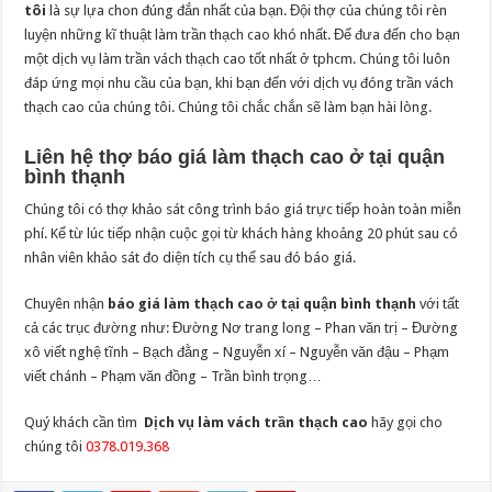
tôi
là sự lựa chon đúng đắn nhất của bạn. Đội thợ của chúng tôi rèn
luyện những kĩ thuật làm trần thạch cao khó nhất. Để đưa đến cho bạn
một dịch vụ làm trần vách thạch cao tốt nhất ở tphcm. Chúng tôi luôn
đáp ứng mọi nhu cầu của bạn, khi bạn đến với dịch vụ đóng trần vách
thạch cao của chúng tôi. Chúng tôi chắc chắn sẽ làm bạn hài lòng.
Liên hệ thợ báo giá làm thạch cao ở tại quận
bình thạnh
Chúng tôi có thợ khảo sát công trình báo giá trực tiếp hoàn toàn miễn
phí. Kể từ lúc tiếp nhận cuộc gọi từ khách hàng khoảng 20 phút sau có
nhân viên khảo sát đo diện tích cụ thể sau đó báo giá.
Chuyên nhận
báo giá làm thạch cao ở tại quận bình thạnh
với tất
cả các trục đường như: Đường Nơ trang long – Phan văn trị – Đường
xô viết nghệ tĩnh – Bạch đằng – Nguyễn xí – Nguyễn văn đậu – Phạm
viết chánh – Phạm văn đồng – Trần bình trọng…
Quý khách cần tìm
Dịch vụ làm vách trần thạch cao
hãy gọi cho
chúng tôi
0378.019.368