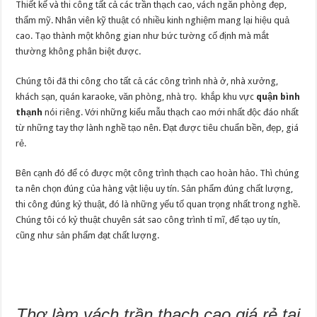
Thiết kế và thi công tất cả các trần thạch cao, vách ngăn phòng đẹp,
thẩm mỹ. Nhân viên kỹ thuật có nhiều kinh nghiệm mang lại hiệu quả
cao. Tạo thành một không gian như bức tường cố định mà mắt
thường không phân biệt được.
Chúng tôi đã thi công cho tất cả các công trình nhà ở, nhà xưởng,
khách sạn, quán karaoke, văn phòng, nhà trọ. khắp khu vực
quận bình
thạnh
nói riêng. Với những kiểu mẫu thạch cao mới nhất độc đáo nhất
từ những tay thợ lành nghề tạo nên. Đạt được tiêu chuẩn bền, đẹp, giá
rẻ.
Bên cạnh đó để có được một công trình thạch cao hoàn hảo. Thì chúng
ta nên chọn đúng của hàng vật liệu uy tín. Sản phẩm đúng chất lượng,
thi công đúng kỷ thuật, đó là những yếu tố quan trọng nhất trong nghề.
Chúng tôi có kỷ thuật chuyên sát sao công trình tỉ mĩ, để tạo uy tín,
cũng như sản phẩm đạt chất lượng.
Thợ làm vách trần thạch cao giá rẻ tại