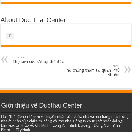
About Duc Thai Center
Previous
Thợ sơn cửa sắt tại thủ đức
Next
Thợ chống thấm tại quận Phú
Nhuận
Giới thiệu về Ducthai Center
Đức Thái Center là đơn vị chuyên nhận sửa chữa nhà và mọi hạng mục trong
nhà ở, nhận sửa chữa thi công cải tạo nhà. Công ty có trụ sở hoặc đội ngũ
làm việc tại khắp Hồ Chí Minh - Long An - Bình Dương - Đồng Nai - Bình
Phước - Tây Ninh