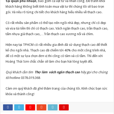
tại quận phú nhuận
, bao gồm cả vật tư và nhân công. Để tránh khỏi
khách hàng không biết tính toán mua vật tư thì chúng tôi sẽ bao trọn
gói. Và nêu rõ từng chi tiết cho khách hàng hiểu nhiều về thạch cao.
Có rất nhiều sản phẩm có thể tạo nên ngôi nhà đẹp, nhưng chỉ có đẹp
và vừa túi tiền thì chỉ có thạch cao. Vách ngăn thạch cao, trần thạch cao,
tấm nhựa giả thạch cao,…Trần thạch cao xương nổi và chìm.
Hiện nay tại TPHCM có rất nhiều gia đình đã sử dụng thạch cao để thiết
kế cho ngôi nhà. Thạch cao đã chiếm tới 40% cho môt công trình nhà,
để có một sự lựa chọn đơn vị thi công có tâm và có tầm. Thì đến với
Hoàng Thái Sơn chắc chắn sẽ làm cho bạn hài lòng tuyệt đối.
Quý khách cần tìm
Thợ làm vách ngăn thạch cao
hãy gọi cho chúng
tôi
hotline 0378.019.368
Cảm ơn quý khách đã ghé thăm trang của chúng tôi. Kính chúc bạn sức
khỏe và thành công!