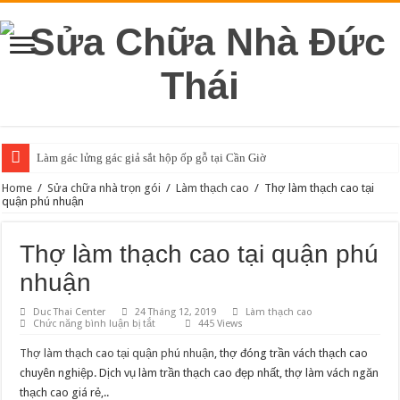
Làm gác lửng gác giả sắt hộp ốp gỗ tại Cần Giờ
Home
/
Sửa chữa nhà trọn gói
/
Làm thạch cao
/
Thợ làm thạch cao tại
quận phú nhuận
Thợ làm thạch cao tại quận phú
nhuận
Duc Thai Center
24 Tháng 12, 2019
Làm thạch cao
ở
Chức năng bình luận bị tắt
445 Views
Thợ
làm
Thợ làm thạch cao tại quận phú nhuận
, thợ đóng trần vách thạch cao
thạch
cao
chuyên nghiệp. Dịch vụ làm trần thạch cao đẹp nhất, thợ làm vách ngăn
tại
thạch cao giá rẻ,..
quận