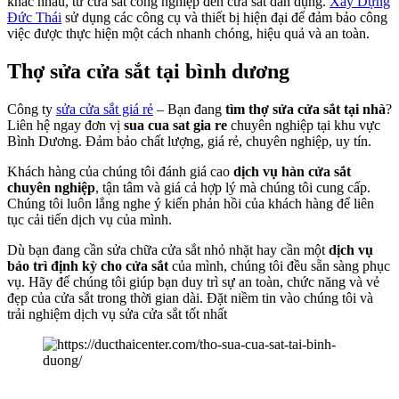
khác nhau, từ cửa sắt công nghiệp đến cửa sắt dân dụng.
Xây Dựng
Đức Thái
sử dụng các công cụ và thiết bị hiện đại để đảm bảo công
việc được thực hiện một cách nhanh chóng, hiệu quả và an toàn.
Thợ sửa cửa sắt tại bình dương
Công ty
sửa cửa sắt giá rẻ
– Bạn đang
tìm thợ sửa cửa sắt tại nhà
?
Liên hệ ngay đơn vị
sua cua sat gia re
chuyên nghiệp tại khu vực
Bình Dương. Đảm bảo chất lượng, giá rẻ, chuyên nghiệp, uy tín.
Khách hàng của chúng tôi đánh giá cao
dịch vụ hàn cửa sắt
chuyên nghiệp
, tận tâm và giá cả hợp lý mà chúng tôi cung cấp.
Chúng tôi luôn lắng nghe ý kiến phản hồi của khách hàng để liên
tục cải tiến dịch vụ của mình.
Dù bạn đang cần sửa chữa cửa sắt nhỏ nhặt hay cần một
dịch vụ
bảo trì định kỳ cho cửa sắt
của mình, chúng tôi đều sẵn sàng phục
vụ. Hãy để chúng tôi giúp bạn duy trì sự an toàn, chức năng và vẻ
đẹp của cửa sắt trong thời gian dài. Đặt niềm tin vào chúng tôi và
trải nghiệm dịch vụ sửa cửa sắt tốt nhất