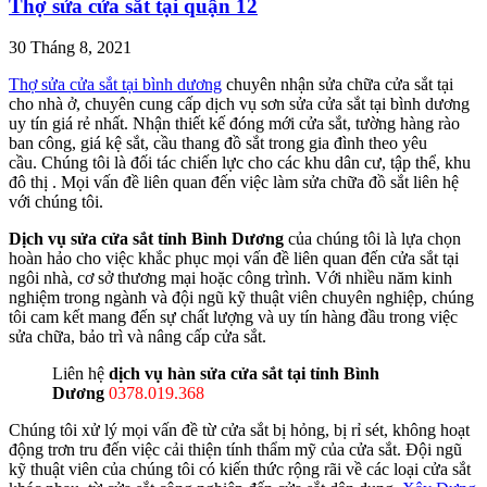
Thợ sửa cửa sắt tại quận 12
30 Tháng 8, 2021
Thợ sửa cửa sắt tại bình dương
chuyên nhận sửa chữa cửa sắt tại
cho nhà ở, chuyên cung cấp dịch vụ sơn sửa cửa sắt tại bình dương
uy tín giá rẻ nhất. Nhận thiết kế đóng mới cửa sắt, tường hàng rào
ban công, giá kệ sắt, cầu thang đồ sắt trong gia đình theo yêu
cầu. Chúng tôi là đối tác chiến lực cho các khu dân cư, tập thể, khu
đô thị . Mọi vấn đề liên quan đến việc làm sửa chữa đồ sắt liên hệ
với chúng tôi.
Dịch vụ sửa cửa sắt tỉnh Bình Dương
của chúng tôi là lựa chọn
hoàn hảo cho việc khắc phục mọi vấn đề liên quan đến cửa sắt tại
ngôi nhà, cơ sở thương mại hoặc công trình. Với nhiều năm kinh
nghiệm trong ngành và đội ngũ kỹ thuật viên chuyên nghiệp, chúng
tôi cam kết mang đến sự chất lượng và uy tín hàng đầu trong việc
sửa chữa, bảo trì và nâng cấp cửa sắt.
Liên hệ
dịch vụ hàn sửa cửa sắt tại tỉnh Bình
Dương
0378.019.368
Chúng tôi xử lý mọi vấn đề từ cửa sắt bị hỏng, bị rỉ sét, không hoạt
động trơn tru đến việc cải thiện tính thẩm mỹ của cửa sắt. Đội ngũ
kỹ thuật viên của chúng tôi có kiến thức rộng rãi về các loại cửa sắt