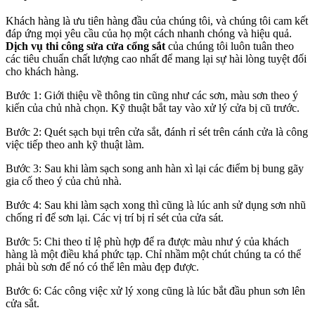
Khách hàng là ưu tiên hàng đầu của chúng tôi, và chúng tôi cam kết
đáp ứng mọi yêu cầu của họ một cách nhanh chóng và hiệu quả.
Dịch vụ thi công sửa cửa cổng sắt
của chúng tôi luôn tuân theo
các tiêu chuẩn chất lượng cao nhất để mang lại sự hài lòng tuyệt đối
cho khách hàng.
Bước 1: Giới thiệu về thông tin cũng như các sơn, màu sơn theo ý
kiến của chủ nhà chọn. Kỹ thuật bắt tay vào xử lý cửa bị cũ trước.
Bước 2: Quét sạch bụi trên cửa sắt, đánh rỉ sét trên cánh cửa là công
việc tiếp theo anh kỹ thuật làm.
Bước 3: Sau khi làm sạch song anh hàn xì lại các điểm bị bung gãy
gia cố theo ý của chủ nhà.
Bước 4: Sau khi làm sạch xong thì cũng là lúc anh sử dụng sơn nhũ
chống rỉ để sơn lại. Các vị trí bị rỉ sét của cửa sát.
Bước 5: Chi theo tỉ lệ phù hợp để ra được màu như ý của khách
hàng là một điều khá phức tạp. Chỉ nhầm một chút chúng ta có thể
phải bù sơn để nó có thể lên màu đẹp được.
Bước 6: Các công việc xử lý xong cũng là lúc bắt đầu phun sơn lên
cửa sắt.