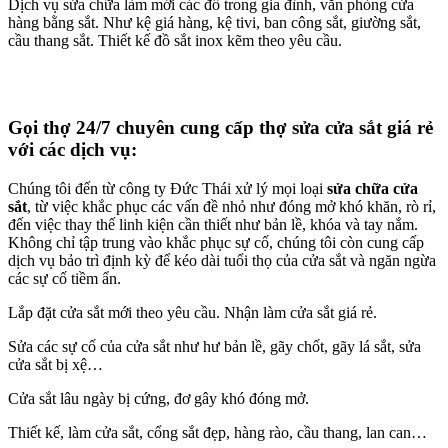
Dịch vụ sửa chữa làm mới các đồ trong gia đình, văn phòng cửa
hàng bằng sắt. Như kệ giá hàng, kệ tivi, ban công sắt, giường sắt,
cầu thang sắt. Thiết kế đồ sắt inox kẽm theo yêu cầu.
Gọi thợ 24/7 chuyên cung cấp thợ sửa cửa sắt giá rẻ
với các dịch vụ:
Chúng tôi đến từ công ty Đức Thái xử lý mọi loại
sửa chữa cửa
sắt
, từ việc khắc phục các vấn đề nhỏ như đóng mở khó khăn, rò rỉ,
đến việc thay thế linh kiện cần thiết như bản lề, khóa và tay nắm.
Không chỉ tập trung vào khắc phục sự cố, chúng tôi còn cung cấp
dịch vụ bảo trì định kỳ để kéo dài tuổi thọ của cửa sắt và ngăn ngừa
các sự cố tiềm ẩn.
Lắp đặt cửa sắt mới theo yêu cầu. Nhận làm cửa sắt giá rẻ.
Sửa các sự cố của cửa sắt như hư bản lề, gãy chốt, gãy lá sắt, sửa
cửa sắt bị xệ…
Cửa sắt lâu ngày bị cứng, đơ gây khó đóng mở.
Thiết kế, làm cửa sắt, cổng sắt đẹp, hàng rào, cầu thang, lan can…