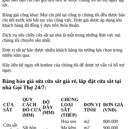
tức.
Bảng giá công khai: Mọi chi phí tại công ty chúng tôi đều được báo
chi tiết trước khi bắt tay vào công việc. Đơn giá được áp dụng khi
khách hàng đã đồng ý dựa trên thỏa thuận.
Dịch vụ sửa chữa cửa sắt tại nhà là một trong những lĩnh vực mà
chúng tôi chuyên sâu nhất.
Đơn vị rất tự hào được nhiều khách hàng tin tưởng lựa chọn trong
nhiều năm qua.
Hãy liên hệ ngay tới hotline của chúng tôi để được tư vấn và hỗ trợ
ngay.
Bảng báo giá sửa cửa sắt giá rẻ, lắp đặt cửa sắt tại
nhà Gọi Thợ 24/7:
QUY
CHỦNG
ĐỘ
CỬA
CÁCH
LOẠI
ĐƠN VỊ
ĐƠN GIÁ
DÀY
SẮT
ĐỐ CỬA
SẮT
TÍNH
(VNĐ)
(MM)
(MM)
(THÉP)
Hoa sen
m2
800.000
Cửa sắt
Sắt hộp
Mạ kẽm
m2
900.000