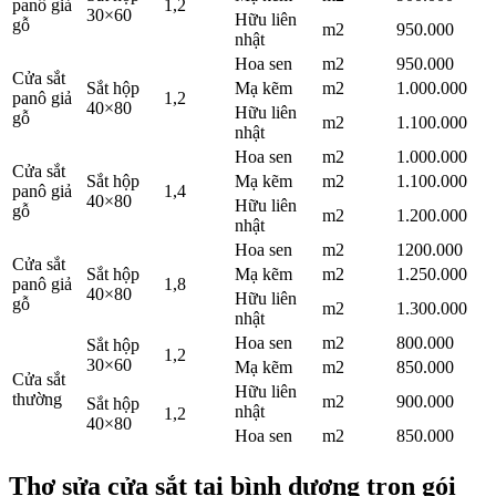
panô giả
1,2
30×60
Hữu liên
gỗ
m2
950.000
nhật
Hoa sen
m2
950.000
Cửa sắt
Sắt hộp
Mạ kẽm
m2
1.000.000
panô giả
1,2
40×80
Hữu liên
gỗ
m2
1.100.000
nhật
Hoa sen
m2
1.000.000
Cửa sắt
Sắt hộp
Mạ kẽm
m2
1.100.000
panô giả
1,4
40×80
Hữu liên
gỗ
m2
1.200.000
nhật
Hoa sen
m2
1200.000
Cửa sắt
Sắt hộp
Mạ kẽm
m2
1.250.000
panô giả
1,8
40×80
Hữu liên
gỗ
m2
1.300.000
nhật
Hoa sen
m2
800.000
Sắt hộp
1,2
30×60
Mạ kẽm
m2
850.000
Cửa sắt
Hữu liên
thường
m2
900.000
Sắt hộp
nhật
1,2
40×80
Hoa sen
m2
850.000
Thợ sửa cửa sắt tại bình dương trọn gói