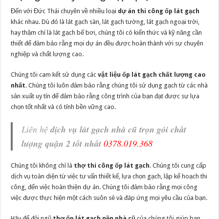
Đến với Đức Thái chuyên về nhiều loại
dự án thi công ốp lát gạch
khác nhau. Dù đó là lát gạch sàn, lát gạch tường, lát gạch ngoại trời,
hay thậm chí là lát gạch bể bơi, chúng tôi có kiến thức và kỹ năng cần
thiết để đảm bảo rằng mọi dự án đều được hoàn thành với sự chuyên
nghiệp và chất lượng cao.
Chúng tôi cam kết sử dụng các
vật liệu ốp lát gạch chất lượng cao
nhất
. Chúng tôi luôn đảm bảo rằng chúng tôi sử dụng gạch từ các nhà
sản xuất uy tín để đảm bảo rằng công trình của bạn đạt được sự lựa
chọn tốt nhất và có tính bền vững cao.
Liên hệ
dịch vụ lát gạch nhà cũ trọn gói chất
lượng quận 2 tốt nhất
0378.019.368
Chúng tôi không chỉ là
thợ thi công ốp lát gạch
. Chúng tôi cung cấp
dịch vụ toàn diện từ việc tư vấn thiết kế, lựa chọn gạch, lập kế hoạch thi
công, đến việc hoàn thiện dự án. Chúng tôi đảm bảo rằng mọi công
việc được thực hiện một cách suôn sẻ và đáp ứng mọi yêu cầu của bạn.
Hãy để đội ngũ
thợ ốp lát gạch nền nhà cũ
của chúng tôi giúp bạn