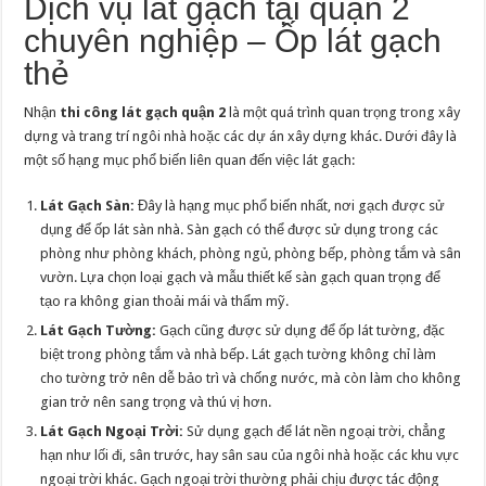
Dịch vụ lát gạch tại quận 2
chuyên nghiệp – Ốp lát gạch
thẻ
Nhận
thi công lát gạch quận 2
là một quá trình quan trọng trong xây
dựng và trang trí ngôi nhà hoặc các dự án xây dựng khác. Dưới đây là
một số hạng mục phổ biến liên quan đến việc lát gạch:
Lát Gạch Sàn:
Đây là hạng mục phổ biến nhất, nơi gạch được sử
dụng để ốp lát sàn nhà. Sàn gạch có thể được sử dụng trong các
phòng như phòng khách, phòng ngủ, phòng bếp, phòng tắm và sân
vườn. Lựa chọn loại gạch và mẫu thiết kế sàn gạch quan trọng để
tạo ra không gian thoải mái và thẩm mỹ.
Lát Gạch Tường:
Gạch cũng được sử dụng để ốp lát tường, đặc
biệt trong phòng tắm và nhà bếp. Lát gạch tường không chỉ làm
cho tường trở nên dễ bảo trì và chống nước, mà còn làm cho không
gian trở nên sang trọng và thú vị hơn.
Lát Gạch Ngoại Trời:
Sử dụng gạch để lát nền ngoại trời, chẳng
hạn như lối đi, sân trước, hay sân sau của ngôi nhà hoặc các khu vực
ngoại trời khác. Gạch ngoại trời thường phải chịu được tác động