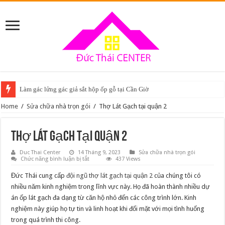
Làm gác lửng gác giả sắt hộp ốp gỗ tại Cần Giờ
Home
/
Sửa chữa nhà trọn gói
/
Thợ Lát Gạch tại quận 2
Thợ Lát Gạch tại quận 2
Duc Thai Center
14 Tháng 9, 2023
Sửa chữa nhà trọn gói
ở
Chức năng bình luận bị tắt
437 Views
Thợ
Lát
Đức Thái cung cấp
đội ngũ thợ lát gạch tại quận 2
của chúng tôi có
Gạch
tại
nhiều năm kinh nghiệm trong lĩnh vực này. Họ đã hoàn thành nhiều dự
quận
án ốp lát gạch đa dạng từ căn hộ nhỏ đến các công trình lớn. Kinh
2
nghiệm này giúp họ tự tin và linh hoạt khi đối mặt với mọi tình huống
trong quá trình thi công.