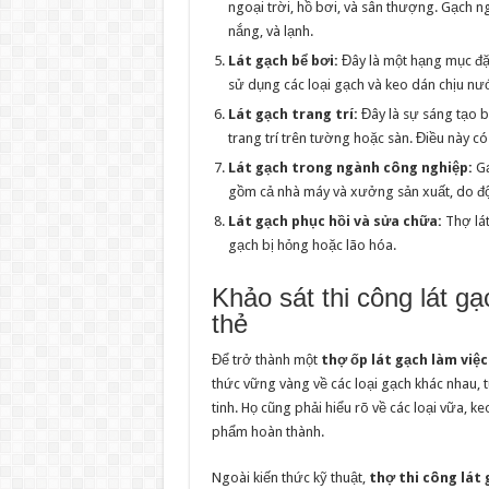
ngoại trời, hồ bơi, và sân thượng. Gạch n
nắng, và lạnh.
Lát gạch bể bơi:
Đây là một hạng mục đặc 
sử dụng các loại gạch và keo dán chịu nư
Lát gạch trang trí:
Đây là sự sáng tạo b
trang trí trên tường hoặc sàn. Điều này c
Lát gạch trong ngành công nghiệp:
Gạ
gồm cả nhà máy và xưởng sản xuất, do độ 
Lát gạch phục hồi và sửa chữa:
Thợ lát
gạch bị hỏng hoặc lão hóa.
Khảo sát thi công lát g
thẻ
Để trở thành một
thợ ốp lát gạch làm việc
thức vững vàng về các loại gạch khác nhau,
tinh. Họ cũng phải hiểu rõ về các loại vữa, 
phẩm hoàn thành.
Ngoài kiến thức kỹ thuật,
thợ thi công lát