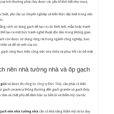
goại trời thường phải chịu được các yếu tố thời tiết như mưa,
biệt, yêu cầu sự chuyên nghiệp và kiến thức đặc biệt trong việc
ớc.
ằng cách sử dụng gạch để tạo ra các hình ảnh, mẫu hoặc tranh
ó thể tạo ra một bức tranh nghệ thuật độc đáo trong không gian.
ch còn được sử dụng rộng rãi trong ngành công nghiệp, bao
bền và dễ vệ sinh của nó.
 gạch cũng thực hiện công việc sửa chữa và phục hồi các bề mặt
ạch nền nhà tường nhà và ốp gạch
 giỏi
và được thi công từ
công ty Đức Thái
, cần phải có kiến
 từ gạch ceramica thông thường đến gạch granite và gạch thủy
keo dán và chất phủ để đảm bảo sự bền bỉ và thẩm mỹ của tác
 gạch nền nhà tường nhà
cần có khả năng thẩm mỹ và tư duy