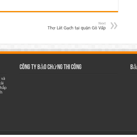
Next
Thợ Lát Gạch tại quận Gò Vấp
Công ty bảo chứng thi công
Bả
 và
ải
khắp
nh