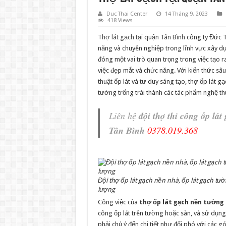
Duc Thai Center
14 Tháng 9, 2023
418 Views
Thợ lát gạch tại quận Tân Bình
công ty Đức T
năng và chuyên nghiệp trong lĩnh vực xây dựn
đóng một vai trò quan trọng trong việc tạo 
việc đẹp mắt và chức năng. Với kiến thức sâu 
thuật ốp lát và tư duy sáng tạo, thợ ốp lát 
tường trống trải thành các tác phẩm nghệ th
Liên hệ
đội thợ thi công ốp lá
Tân Bình
0378.019.368
Đội thợ ốp lát gạch nền nhà, ốp lát gạch tư
lượng
Công việc của
thợ ốp lát gạch nền tường
công ốp lát trên tường hoặc sàn, và sử dụng
phải chú ý đến chi tiết như đối phó với các 