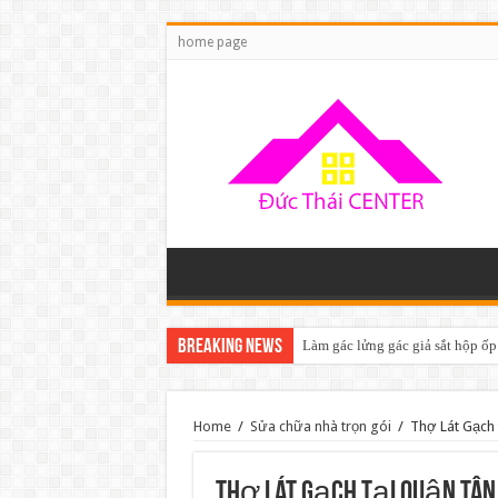
home page
Breaking News
Làm gác lửng gác giả sắt hộp ốp
Home
/
Sửa chữa nhà trọn gói
/
Thợ Lát Gạch 
Thợ Lát Gạch tại quận Tân