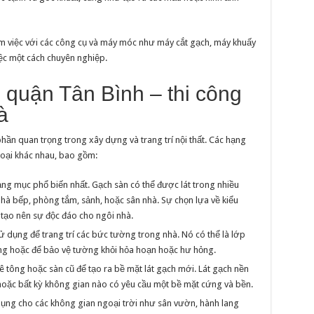
m việc với các công cụ và máy móc như máy cắt gạch, máy khuấy
ệc một cách chuyên nghiệp.
i quận Tân Bình – thi công
à
hần quan trọng trong xây dựng và trang trí nội thất. Các hạng
loại khác nhau, bao gồm:
ng mục phổ biến nhất. Gạch sàn có thể được lát trong nhiều
à bếp, phòng tắm, sảnh, hoặc sân nhà. Sự chọn lựa về kiểu
 tạo nên sự độc đáo cho ngôi nhà.
dụng để trang trí các bức tường trong nhà. Nó có thể là lớp
òng hoặc để bảo vệ tường khỏi hỏa hoạn hoặc hư hỏng.
 tông hoặc sàn cũ để tạo ra bề mặt lát gạch mới. Lát gạch nền
hoặc bất kỳ không gian nào có yêu cầu một bề mặt cứng và bền.
ụng cho các không gian ngoại trời như sân vườn, hành lang