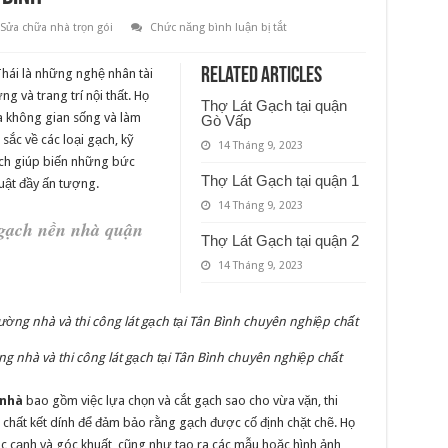
ở
Sửa chữa nhà trọn gói
Chức năng bình luận bị tắt
Thợ
Lát
Gạch
Related Articles
hái là những nghệ nhân tài
tại
quận
g và trang trí nội thất. Họ
Thợ Lát Gạch tại quận
Tân
ra không gian sống và làm
Bình
Gò Vấp
sắc về các loại gạch, kỹ
14 Tháng 9, 2023
gạch giúp biến những bức
Thợ Lát Gạch tại quận 1
uật đầy ấn tượng.
14 Tháng 9, 2023
t gạch nền nhà quận
Thợ Lát Gạch tại quận 2
14 Tháng 9, 2023
ờng nhà và thi công lát gạch tại Tân Bình chuyên nghiệp chất
 nhà
bao gồm việc lựa chọn và cắt gạch sao cho vừa vặn, thi
 chất kết dính để đảm bảo rằng gạch được cố định chặt chẽ. Họ
góc cạnh và góc khuất, cũng như tạo ra các mẫu hoặc hình ảnh