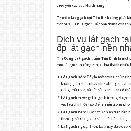
theo yêu cầu của khách hàng.
Thợ ốp lát gạch tại Tân Bình
cũng phải là
trộn vữa, và búa gạch để hoàn thành công vi
Dịch vụ lát gạch tạ
ốp lát gạch nền nh
Thi Công Lát gạch quận Tân Bình
là một p
mục lát gạch thường được chia thành nhiều 
Lát gạch sàn:
Đây là một trong những hạ
không gian khác nhau như phòng khách, nh
dáng, màu sắc, và kết cấu gạch sàn có thể
Lát gạch tường:
Lát gạch tường được sử 
vật liệu chính để tạo điểm nhấn trong ph
Lát gạch nền:
Được thực hiện trên nền bê
thường sử dụng cho sân nhà, hành lang, 
Lát gạch ngoại trời:
Loại này được sử d