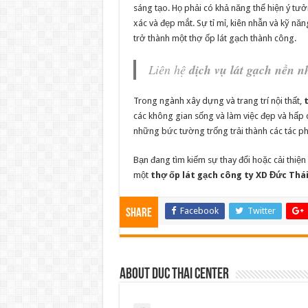
sáng tạo. Họ phải có khả năng thể hiện ý tư
xác và đẹp mắt. Sự tỉ mỉ, kiên nhẫn và kỹ nă
trở thành một thợ ốp lát gạch thành công.
Liên hệ
dịch vụ lát gạch nền n
Trong ngành xây dựng và trang trí nội thất,
các không gian sống và làm việc đẹp và hấp
những bức tường trống trải thành các tác p
Bạn đang tìm kiếm sự thay đổi hoặc cải thiệ
một
thợ ốp lát gạch công ty XD Đức Thá
Facebook
Twitter
Share
About Duc Thai Center