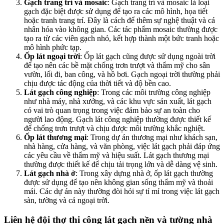
Gạch trang trí và mosaic
: Gạch trang trí và mosaic là loại
gạch đặc biệt được sử dụng để tạo ra các mô hình, họa tiết
hoặc tranh trang trí. Đây là cách để thêm sự nghệ thuật và cá
nhân hóa vào không gian. Các tác phẩm mosaic thường được
tạo ra từ các viên gạch nhỏ, kết hợp thành một bức tranh hoặc
mô hình phức tạp.
Ốp lát ngoại trời
: Ốp lát gạch cũng được sử dụng ngoài trời
để tạo nên các bề mặt chống trơn trượt và thẩm mỹ cho sân
vườn, lối đi, ban công, và hồ bơi. Gạch ngoại trời thường phải
chịu được tác động của thời tiết và độ bền cao.
Lát gạch công nghiệp
: Trong các môi trường công nghiệp
như nhà máy, nhà xưởng, và các khu vực sản xuất, lát gạch
có vai trò quan trọng trong việc đảm bảo sự an toàn cho
người lao động. Gạch lát công nghiệp thường được thiết kế
để chống trơn trượt và chịu được môi trường khắc nghiệt.
Ốp lát thương mại
: Trong dự án thương mại như khách sạn,
nhà hàng, cửa hàng, và văn phòng, việc lát gạch phải đáp ứng
các yêu cầu về thẩm mỹ và hiệu suất. Lát gạch thương mại
thường được thiết kế để chịu tải trọng lớn và dễ dàng vệ sinh.
Lát gạch nhà ở
: Trong xây dựng nhà ở, ốp lát gạch thường
được sử dụng để tạo nên không gian sống thẩm mỹ và thoải
mái. Các dự án này thường đòi hỏi sự tỉ mỉ trong việc lát gạch
sàn, tường và cả ngoại trời.
Liên hệ đội thợ thi công lát gạch nền và tường nhà