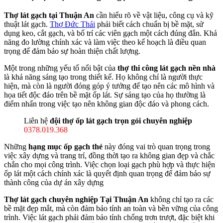
Thợ lát gạch tại Thuận An
cần hiểu rõ về vật liệu, công cụ và kỹ
thuật lát gạch.
Thợ Đức Thái
phải biết cách chuẩn bị bề mặt, sử
dụng keo, cắt gạch, và bố trí các viên gạch một cách đúng đắn. Khả
năng đo lường chính xác và làm việc theo kế hoạch là điều quan
trọng để đảm bảo sự hoàn thiện chất lượng.
Một trong những yếu tố nổi bật của
thợ thi công lát gạch nền nhà
là khả năng sáng tạo trong thiết kế. Họ không chỉ là người thực
hiện, mà còn là người đóng góp ý tưởng để tạo nên các mô hình và
họa tiết độc đáo trên bề mặt ốp lát. Sự sáng tạo của họ thường là
điểm nhấn trong việc tạo nên không gian độc đáo và phong cách.
Liên hệ
đội thợ ốp lát gạch trọn gói chuyên nghiệp
0378.019.368
Những
hạng mục ốp gạch thẻ
này đóng vai trò quan trọng trong
việc xây dựng và trang trí, đồng thời tạo ra không gian đẹp và chắc
chắn cho mọi công trình. Việc chọn loại gạch phù hợp và thực hiện
ốp lát một cách chính xác là quyết định quan trọng để đảm bảo sự
thành công của dự án xây dựng
Thợ lát gạch chuyên nghiệp Tại Thuận An
không chỉ tạo ra các
bề mặt đẹp mắt, mà còn đảm bảo tính an toàn và bền vững của công
trình. Việc lát gạch phải đảm bảo tính chống trơn trượt, đặc biệt khi