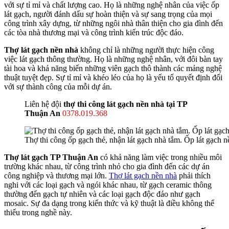
với sự tỉ mỉ và chất lượng cao. Họ là những nghệ nhân của việc ốp
lát gạch, người đánh dấu sự hoàn thiện và sự sang trọng của mọi
công trình xây dựng, từ những ngôi nhà thân thiện cho gia đình đến
các tòa nhà thương mại và công trình kiến trúc độc đáo.
Thợ lát gạch nền nhà
không chỉ là những người thực hiện công
việc lát gạch thông thường. Họ là những nghệ nhân, với đôi bàn tay
tài hoa và khả năng biến những viên gạch thô thành các mảng nghệ
thuật tuyệt đẹp. Sự tỉ mỉ và khéo léo của họ là yếu tố quyết định đối
với sự thành công của mỗi dự án.
Liên hệ đội
thợ thi công lát gạch nền nhà tại TP
Thuận An
0378.019.368
Thợ thi công ốp gạch thẻ, nhận lát gạch nhà tắm. Ốp lát gạch n
Thợ lát gạch TP Thuận An
có khả năng làm việc trong nhiều môi
trường khác nhau, từ công trình nhỏ cho gia đình đến các dự án
công nghiệp và thương mại lớn.
Thợ lát gạch nền nhà
phải thích
nghi với các loại gạch và ngói khác nhau, từ gạch ceramic thông
thường đến gạch tự nhiên và các loại gạch độc đáo như gạch
mosaic. Sự đa dạng trong kiến thức và kỹ thuật là điều không thể
thiếu trong nghề này.